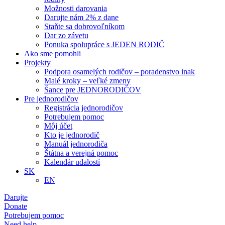
Možnosti darovania
Darujte nám 2% z dane
Staňte sa dobrovoľníkom
Dar zo závetu
Ponuka spolupráce s JEDEN RODIČ
Ako sme pomohli
Projekty
Podpora osamelých rodičov – poradenstvo inak
Malé kroky – veľké zmeny
Šance pre JEDNORODIČOV
Pre jednorodičov
Registrácia jednorodičov
Potrebujem pomoc
Môj účet
Kto je jednorodič
Manuál jednorodiča
Štátna a verejná pomoc
Kalendár udalostí
SK
EN
Darujte
Donate
Potrebujem pomoc
Need help