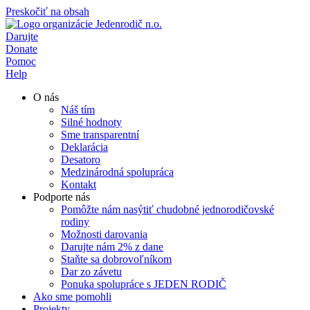
Preskočiť na obsah
Darujte
Donate
Pomoc
Help
O nás
Náš tím
Silné hodnoty
Sme transparentní
Deklarácia
Desatoro
Medzinárodná spolupráca
Kontakt
Podporte nás
Pomôžte nám nasýtiť chudobné jednorodičovské
rodiny
Možnosti darovania
Darujte nám 2% z dane
Staňte sa dobrovoľníkom
Dar zo závetu
Ponuka spolupráce s JEDEN RODIČ
Ako sme pomohli
Projekty