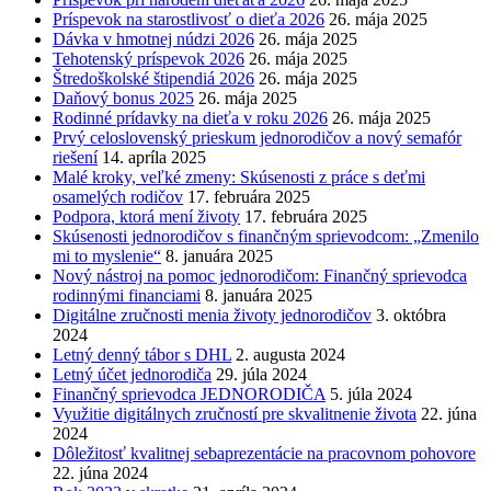
Príspevok na starostlivosť o dieťa 2026
26. mája 2025
Dávka v hmotnej núdzi 2026
26. mája 2025
Tehotenský príspevok 2026
26. mája 2025
Štredoškolské štipendiá 2026
26. mája 2025
Daňový bonus 2025
26. mája 2025
Rodinné prídavky na dieťa v roku 2026
26. mája 2025
Prvý celoslovenský prieskum jednorodičov a nový semafór
riešení
14. apríla 2025
Malé kroky, veľké zmeny: Skúsenosti z práce s deťmi
osamelých rodičov
17. februára 2025
Podpora, ktorá mení životy
17. februára 2025
Skúsenosti jednorodičov s finančným sprievodcom: „Zmenilo
mi to myslenie“
8. januára 2025
Nový nástroj na pomoc jednorodičom: Finančný sprievodca
rodinnými financiami
8. januára 2025
Digitálne zručnosti menia životy jednorodičov
3. októbra
2024
Letný denný tábor s DHL
2. augusta 2024
Letný účet jednorodiča
29. júla 2024
Finančný sprievodca JEDNORODIČA
5. júla 2024
Využitie digitálnych zručností pre skvalitnenie života
22. júna
2024
Dôležitosť kvalitnej sebaprezentácie na pracovnom pohovore
22. júna 2024