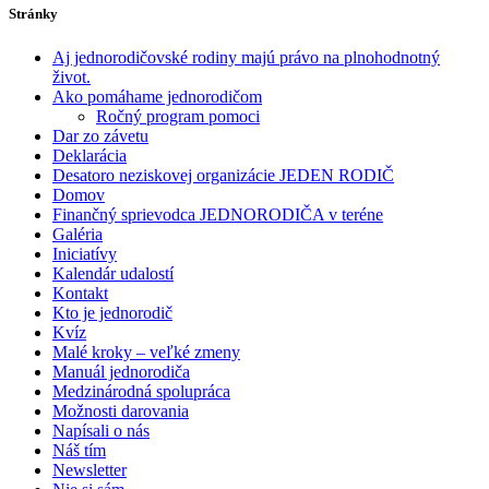
Stránky
Aj jednorodičovské rodiny majú právo na plnohodnotný
život.
Ako pomáhame jednorodičom
Ročný program pomoci
Dar zo závetu
Deklarácia
Desatoro neziskovej organizácie JEDEN RODIČ
Domov
Finančný sprievodca JEDNORODIČA v teréne
Galéria
Iniciatívy
Kalendár udalostí
Kontakt
Kto je jednorodič
Kvíz
Malé kroky – veľké zmeny
Manuál jednorodiča
Medzinárodná spolupráca
Možnosti darovania
Napísali o nás
Náš tím
Newsletter