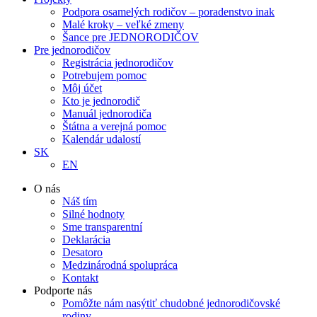
Podpora osamelých rodičov – poradenstvo inak
Malé kroky – veľké zmeny
Šance pre JEDNORODIČOV
Pre jednorodičov
Registrácia jednorodičov
Potrebujem pomoc
Môj účet
Kto je jednorodič
Manuál jednorodiča
Štátna a verejná pomoc
Kalendár udalostí
SK
EN
O nás
Náš tím
Silné hodnoty
Sme transparentní
Deklarácia
Desatoro
Medzinárodná spolupráca
Kontakt
Podporte nás
Pomôžte nám nasýtiť chudobné jednorodičovské
rodiny