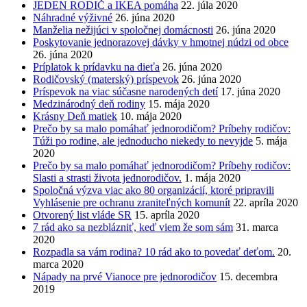
JEDEN RODIČ a IKEA pomáha
22. júla 2020
Náhradné výživné
26. júna 2020
Manželia nežijúci v spoločnej domácnosti
26. júna 2020
Poskytovanie jednorazovej dávky v hmotnej núdzi od obce
26. júna 2020
Príplatok k prídavku na dieťa
26. júna 2020
Rodičovský (materský) príspevok
26. júna 2020
Príspevok na viac súčasne narodených detí
17. júna 2020
Medzinárodný deň rodiny
15. mája 2020
Krásny Deň matiek
10. mája 2020
Prečo by sa malo pomáhať jednorodičom? Príbehy rodičov:
Túži po rodine, ale jednoducho niekedy to nevyjde
5. mája
2020
Prečo by sa malo pomáhať jednorodičom? Príbehy rodičov:
Slasti a strasti života jednorodičov.
1. mája 2020
Spoločná výzva viac ako 80 organizácií, ktoré pripravili
Vyhlásenie pre ochranu zraniteľných komunít
22. apríla 2020
Otvorený list vláde SR
15. apríla 2020
7 rád ako sa nezblázniť, keď viem že som sám
31. marca
2020
Rozpadla sa vám rodina? 10 rád ako to povedať deťom.
20.
marca 2020
Nápady na prvé Vianoce pre jednorodičov
15. decembra
2019