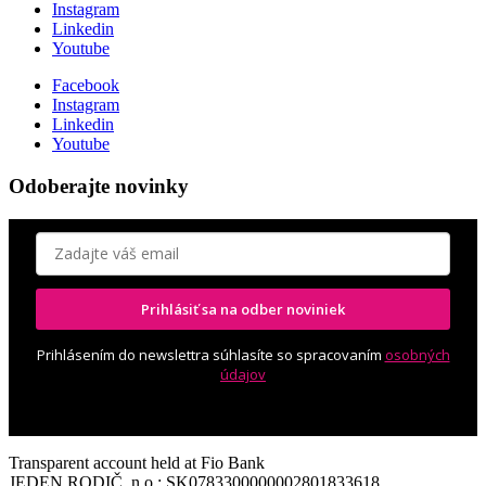
Instagram
Linkedin
Youtube
Facebook
Instagram
Linkedin
Youtube
Odoberajte novinky
Prihlásiť sa na odber noviniek
Prihlásením do newslettra súhlasíte so spracovaním
osobných
údajov
Transparent account held at Fio Bank
JEDEN RODIČ, n.o.: SK0783300000002801833618