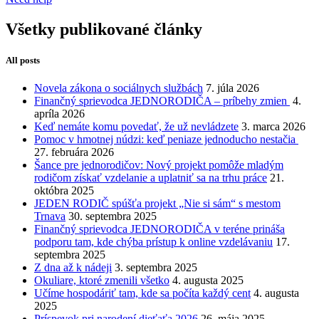
Všetky publikované články
All posts
Novela zákona o sociálnych službách
7. júla 2026
Finančný sprievodca JEDNORODIČA – príbehy zmien
4.
apríla 2026
Keď nemáte komu povedať, že už nevládzete
3. marca 2026
Pomoc v hmotnej núdzi: keď peniaze jednoducho nestačia
27. februára 2026
Šance pre jednorodičov: Nový projekt pomôže mladým
rodičom získať vzdelanie a uplatniť sa na trhu práce
21.
októbra 2025
JEDEN RODIČ spúšťa projekt „Nie si sám“ s mestom
Trnava
30. septembra 2025
Finančný sprievodca JEDNORODIČA v teréne prináša
podporu tam, kde chýba prístup k online vzdelávaniu
17.
septembra 2025
Z dna až k nádeji
3. septembra 2025
Okuliare, ktoré zmenili všetko
4. augusta 2025
Učíme hospodáriť tam, kde sa počíta každý cent
4. augusta
2025
Príspevok pri narodení dieťaťa 2026
26. mája 2025