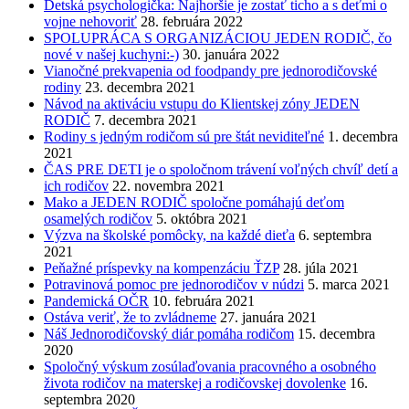
Detská psychologička: Najhoršie je zostať ticho a s deťmi o
vojne nehovoriť
28. februára 2022
SPOLUPRÁCA S ORGANIZÁCIOU JEDEN RODIČ, čo
nové v našej kuchyni:-)
30. januára 2022
Vianočné prekvapenia od foodpandy pre jednorodičovské
rodiny
23. decembra 2021
Návod na aktiváciu vstupu do Klientskej zóny JEDEN
RODIČ
7. decembra 2021
Rodiny s jedným rodičom sú pre štát neviditeľné
1. decembra
2021
ČAS PRE DETI je o spoločnom trávení voľných chvíľ detí a
ich rodičov
22. novembra 2021
Mako a JEDEN RODIČ spoločne pomáhajú deťom
osamelých rodičov
5. októbra 2021
Výzva na školské pomôcky, na každé dieťa
6. septembra
2021
Peňažné príspevky na kompenzáciu ŤZP
28. júla 2021
Potravinová pomoc pre jednorodičov v núdzi
5. marca 2021
Pandemická OČR
10. februára 2021
Ostáva veriť, že to zvládneme
27. januára 2021
Náš Jednorodičovský diár pomáha rodičom
15. decembra
2020
Spoločný výskum zosúlaďovania pracovného a osobného
života rodičov na materskej a rodičovskej dovolenke
16.
septembra 2020