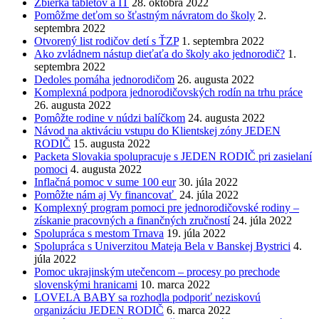
Zbierka tabletov a IT
28. októbra 2022
Pomôžme deťom so šťastným návratom do školy
2.
septembra 2022
Otvorený list rodičov detí s ŤZP
1. septembra 2022
Ako zvládnem nástup dieťaťa do školy ako jednorodič?
1.
septembra 2022
Dedoles pomáha jednorodičom
26. augusta 2022
Komplexná podpora jednorodičovských rodín na trhu práce
26. augusta 2022
Pomôžte rodine v núdzi balíčkom
24. augusta 2022
Návod na aktiváciu vstupu do Klientskej zóny JEDEN
RODIČ
15. augusta 2022
Packeta Slovakia spolupracuje s JEDEN RODIČ pri zasielaní
pomoci
4. augusta 2022
Inflačná pomoc v sume 100 eur
30. júla 2022
Pomôžte nám aj Vy financovať
24. júla 2022
Komplexný program pomoci pre jednorodičovské rodiny –
získanie pracovných a finančných zručností
24. júla 2022
Spolupráca s mestom Trnava
19. júla 2022
Spolupráca s Univerzitou Mateja Bela v Banskej Bystrici
4.
júla 2022
Pomoc ukrajinským utečencom – procesy po prechode
slovenskými hranicami
10. marca 2022
LOVELA BABY sa rozhodla podporiť neziskovú
organizáciu JEDEN RODIČ
6. marca 2022