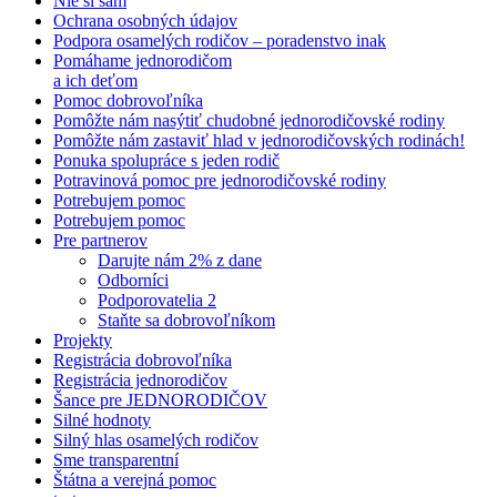
Nie si sám
Ochrana osobných údajov
Podpora osamelých rodičov – poradenstvo inak
Pomáhame jednorodičom
a ich deťom
Pomoc dobrovoľníka
Pomôžte nám nasýtiť chudobné jednorodičovské rodiny
Pomôžte nám zastaviť hlad v jednorodičovských rodinách!
Ponuka spolupráce s jeden rodič
Potravinová pomoc pre jednorodičovské rodiny
Potrebujem pomoc
Potrebujem pomoc
Pre partnerov
Darujte nám 2% z dane
Odborníci
Podporovatelia 2
Staňte sa dobrovoľníkom
Projekty
Registrácia dobrovoľníka
Registrácia jednorodičov
Šance pre JEDNORODIČOV
Silné hodnoty
Silný hlas osamelých rodičov
Sme transparentní
Štátna a verejná pomoc