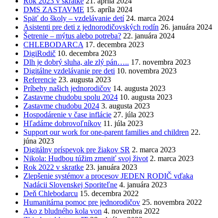
Rok 2023 v skratke
21. apríla 2024
DMS ZASTAVME
15. apríla 2024
Späť do školy – vzdelávanie detí
24. marca 2024
Asistenti pre deti z jednorodičovských rodín
26. januára 2024
Šetrenie – mýtus alebo potreba?
22. januára 2024
CHLEBODARCA
17. decembra 2023
DigiRodič
10. decembra 2023
Dlh je dobrý sluha, ale zlý pán…..
17. novembra 2023
Digitálne vzdelávanie pre deti
10. novembra 2023
Referencie
23. augusta 2023
Príbehy našich jednorodičov
14. augusta 2023
Zastavme chudobu spolu 2024
10. augusta 2023
Zastavme chudobu 2024
3. augusta 2023
Hospodárenie v čase inflácie
27. júla 2023
Hľadáme dobrovoľníkov
11. júla 2023
Support our work for one-parent families and children
22.
júna 2023
Digitálny príspevok pre žiakov SR
2. marca 2023
Nikola: Hudbou túžim zmeniť svoj život
2. marca 2023
Rok 2022 v skratke
23. januára 2023
Zlepšenie systémov a procesov JEDEN RODIČ vďaka
Nadácii Slovenskej Sporiteľne
4. januára 2023
Deň Chlebodarcu
15. decembra 2022
Humanitárna pomoc pre jednorodičov
25. novembra 2022
Ako z bludného kola von
4. novembra 2022