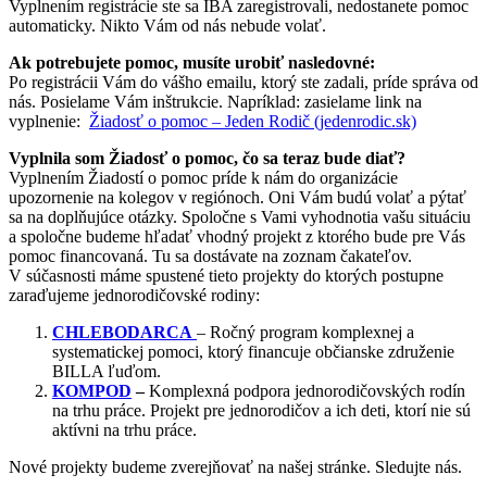
Vyplnením registrácie ste sa IBA zaregistrovali, nedostanete pomoc
automaticky. Nikto Vám od nás nebude volať.
Ak potrebujete pomoc, musíte urobiť nasledovné:
Po registrácii Vám do vášho emailu, ktorý ste zadali, príde správa od
nás. Posielame Vám inštrukcie. Napríklad: zasielame link na
vyplnenie:
Žiadosť o pomoc – Jeden Rodič (jedenrodic.sk)
Vyplnila som Žiadosť o pomoc, čo sa teraz bude diať?
Vyplnením Žiadostí o pomoc príde k nám do organizácie
upozornenie na kolegov v regiónoch. Oni Vám budú volať a pýtať
sa na doplňujúce otázky. Spoločne s Vami vyhodnotia vašu situáciu
a spoločne budeme hľadať vhodný projekt z ktorého bude pre Vás
pomoc financovaná. Tu sa dostávate na zoznam čakateľov.
V súčasnosti máme spustené tieto projekty do ktorých postupne
zaraďujeme jednorodičovské rodiny:
CHLEBODARCA
– Ročný program komplexnej a
systematickej pomoci, ktorý financuje občianske združenie
BILLA ľuďom.
KOMPOD
–
Komplexná podpora jednorodičovských rodín
na trhu práce. Projekt pre jednorodičov a ich deti, ktorí nie sú
aktívni na trhu práce.
Nové projekty budeme zverejňovať na našej stránke. Sledujte nás.