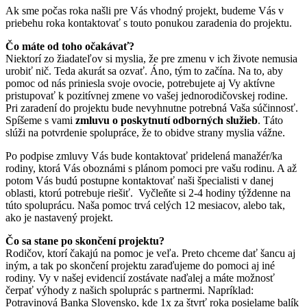
Ak sme počas roka našli pre Vás vhodný projekt, budeme Vás v
priebehu roka kontaktovať s touto ponukou zaradenia do projektu.
Čo máte od toho očakávať?
Niektorí zo žiadateľov si myslia, že pre zmenu v ich živote nemusia
urobiť nič. Teda akurát sa ozvať. Áno, tým to začína. Na to, aby
pomoc od nás priniesla svoje ovocie, potrebujete aj Vy aktívne
pristupovať k pozitívnej zmene vo vašej jednorodičovskej rodine.
Pri zaradení do projektu bude nevyhnutne potrebná Vaša súčinnosť.
Spíšeme s vami
zmluvu o poskytnutí odborných služieb
. Táto
slúži na potvrdenie spolupráce, že to obidve strany myslia vážne.
Po podpise zmluvy Vás bude kontaktovať pridelená manažér/ka
rodiny, ktorá Vás oboznámi s plánom pomoci pre vašu rodinu. A až
potom Vás budú postupne kontaktovať naši špecialisti v danej
oblasti, ktorú potrebuje riešiť. Vyčleňte si 2-4 hodiny týždenne na
túto spoluprácu. Naša pomoc trvá celých 12 mesiacov, alebo tak,
ako je nastavený projekt.
Čo sa stane po skončení projektu?
Rodičov, ktorí čakajú na pomoc je veľa. Preto chceme dať šancu aj
iným, a tak po skončení projektu zaraďujeme do pomoci aj iné
rodiny. Vy v našej evidencií zostávate naďalej a máte možnosť
čerpať výhody z našich spoluprác s partnermi. Napríklad:
Potravinová Banka Slovensko, kde 1x za štvrť roka posielame balík