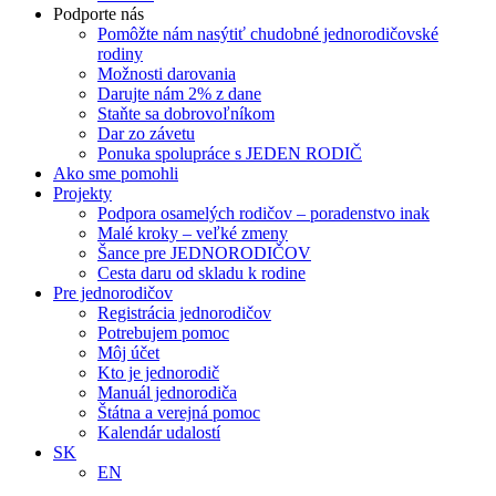
Podporte nás
Pomôžte nám nasýtiť chudobné jednorodičovské
rodiny
Možnosti darovania
Darujte nám 2% z dane
Staňte sa dobrovoľníkom
Dar zo závetu
Ponuka spolupráce s JEDEN RODIČ
Ako sme pomohli
Projekty
Podpora osamelých rodičov – poradenstvo inak
Malé kroky – veľké zmeny
Šance pre JEDNORODIČOV
Cesta daru od skladu k rodine
Pre jednorodičov
Registrácia jednorodičov
Potrebujem pomoc
Môj účet
Kto je jednorodič
Manuál jednorodiča
Štátna a verejná pomoc
Kalendár udalostí
SK
EN