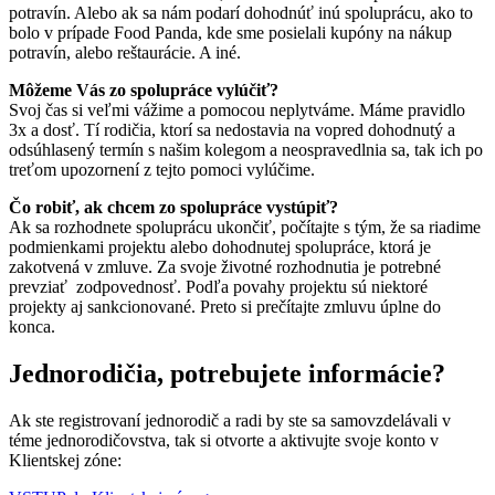
potravín. Alebo ak sa nám podarí dohodnúť inú spoluprácu, ako to
bolo v prípade Food Panda, kde sme posielali kupóny na nákup
potravín, alebo reštaurácie. A iné.
Môžeme Vás zo spolupráce vylúčiť?
Svoj čas si veľmi vážime a pomocou neplytváme. Máme pravidlo
3x a dosť. Tí rodičia, ktorí sa nedostavia na vopred dohodnutý a
odsúhlasený termín s našim kolegom a neospravedlnia sa, tak ich po
treťom upozornení z tejto pomoci vylúčime.
Čo robiť, ak chcem zo spolupráce vystúpiť?
Ak sa rozhodnete spoluprácu ukončiť, počítajte s tým, že sa riadime
podmienkami projektu alebo dohodnutej spolupráce, ktorá je
zakotvená v zmluve. Za svoje životné rozhodnutia je potrebné
prevziať zodpovednosť. Podľa povahy projektu sú niektoré
projekty aj sankcionované. Preto si prečítajte zmluvu úplne do
konca.
Jednorodičia, potrebujete informácie?
Ak ste registrovaní jednorodič a radi by ste sa samovzdelávali v
téme jednorodičovstva, tak si otvorte a aktivujte svoje konto v
Klientskej zóne: