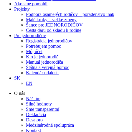
Ako sme pomohli
Projekty
Podpora osamelých rodičov – poradenstvo inak
Malé kroky – veľké zmeny
Šance pre JEDNORODIČOV
Cesta daru od skladu k rodine
Pre jednorodičov
Registrácia jednorodičov
Potrebujem pomoc
Môj účet
Kto je jednorodič
Manuál jednorodiča
Štátna a verejná pomoc
Kalendár udalostí
SK
EN
O nás
Náš tím
Silné hodnoty
Sme transparentní
Deklarácia
Desatoro
Medzinárodná spolupráca
Kontakt