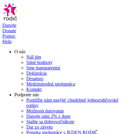
Preskočiť
na
obsah
Darujte
Donate
Pomoc
Help
O nás
Náš tím
Silné hodnoty
Sme transparentní
Deklarácia
Desatoro
Medzinárodná spolupráca
Kontakt
Podporte nás
Pomôžte nám nasýtiť chudobné jednorodičovské
rodiny
Možnosti darovania
Darujte nám 2% z dane
Staňte sa dobrovoľníkom
Dar zo závetu
Ponuka spolupráce s JEDEN RODIČ