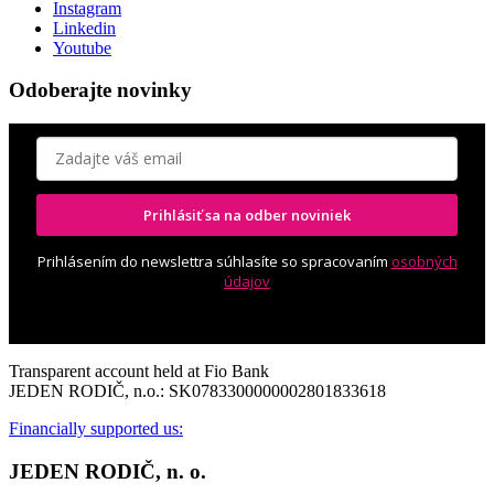
Instagram
Linkedin
Youtube
Odoberajte novinky
Prihlásiť sa na odber noviniek
Prihlásením do newslettra súhlasíte so spracovaním
osobných
údajov
Transparent account held at Fio Bank
JEDEN RODIČ, n.o.: SK0783300000002801833618
Financially supported us:
JEDEN RODIČ, n. o.