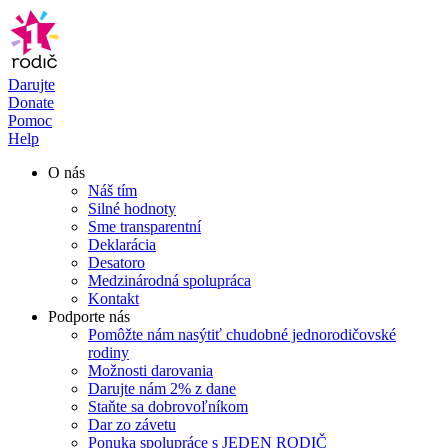
Preskočiť
na
obsah
Darujte
Donate
Pomoc
Help
O nás
Náš tím
Silné hodnoty
Sme transparentní
Deklarácia
Desatoro
Medzinárodná spolupráca
Kontakt
Podporte nás
Pomôžte nám nasýtiť chudobné jednorodičovské
rodiny
Možnosti darovania
Darujte nám 2% z dane
Staňte sa dobrovoľníkom
Dar zo závetu
Ponuka spolupráce s JEDEN RODIČ