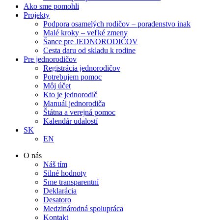
Ako sme pomohli
Projekty
Podpora osamelých rodičov – poradenstvo inak
Malé kroky – veľké zmeny
Šance pre JEDNORODIČOV
Cesta daru od skladu k rodine
Pre jednorodičov
Registrácia jednorodičov
Potrebujem pomoc
Môj účet
Kto je jednorodič
Manuál jednorodiča
Štátna a verejná pomoc
Kalendár udalostí
SK
EN
O nás
Náš tím
Silné hodnoty
Sme transparentní
Deklarácia
Desatoro
Medzinárodná spolupráca
Kontakt