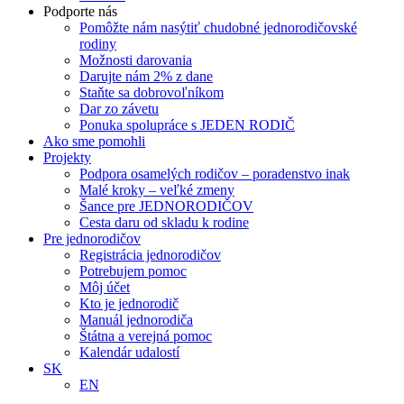
Podporte nás
Pomôžte nám nasýtiť chudobné jednorodičovské
rodiny
Možnosti darovania
Darujte nám 2% z dane
Staňte sa dobrovoľníkom
Dar zo závetu
Ponuka spolupráce s JEDEN RODIČ
Ako sme pomohli
Projekty
Podpora osamelých rodičov – poradenstvo inak
Malé kroky – veľké zmeny
Šance pre JEDNORODIČOV
Cesta daru od skladu k rodine
Pre jednorodičov
Registrácia jednorodičov
Potrebujem pomoc
Môj účet
Kto je jednorodič
Manuál jednorodiča
Štátna a verejná pomoc
Kalendár udalostí
SK
EN