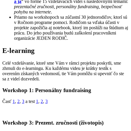
a ja
“ vo forme 15 vzdelávacích videí s nasledovnými témami:
prezentačné zručnosti, personálny fundraising, bezpečnosť
pohybu na internete
.
Priamo na workshopoch sa zúčastní 30 jednorodičov, ktorí sú
v Ročnom programe pomoci. Rodičom sa vďaka účasti v
projekte zapožičia aj notebook, ktorý im poslúži na štúdium aj
prácu. Do jeho používania budú zaškolení pracovníkmi
organizácie JEDEN RODIČ.
E-learning
Celé vzdelávanie, ktoré sme Vám v rámci projektu poskytli, sme
zhrnuli do e-learningu. Ku každému videu je krátky testík s
overením získaných vedomostí, tie Vám pomôžu si upevniť čo ste
sa z videí dozvedeli.
Workshop 1: Personálny fundraising
Časť
1
,
2
,
3
a test
1
,
2
,
3
Workshop 3: Prezent. zručnosti (životopis)