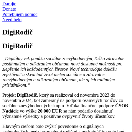
Darujte
Donate
Potrebujem pomoc
Need help
DigiRodič
DigiRodič
„Digitálny vek ponúka sociálne znevýhodneným, ťažko zdravotne
postihnutým a odkázaným občanom nové dostupné možnosti pre
zlepšenie ich každodenných životov. Nové technológie dokážu
zefektívniť a skvalitniť život nielen sociálne a zdravotne
znevýhodneným a odkázaným občanom, ale aj ich rodinným
príslušníkom.“
Projekt
DigiRodič
, ktorý sa realizoval od novembra 2023 do
novembra 2024, bol zameraný na podporu osamelých rodičov zo
sociálne znevýhodnených skupín. Vďaka finančnej podpore
ČSOB
Nadácie
vo výške
20 000 EUR
sa nám podarilo dosiahnuť
významné výsledky a pozitívne ovplyvniť životy účastníkov.
Hlavným cieľom bolo zvýšiť povedomie o digitálnych
technológiách medzi osamelými rodičmi a poskytnúť im potrebné