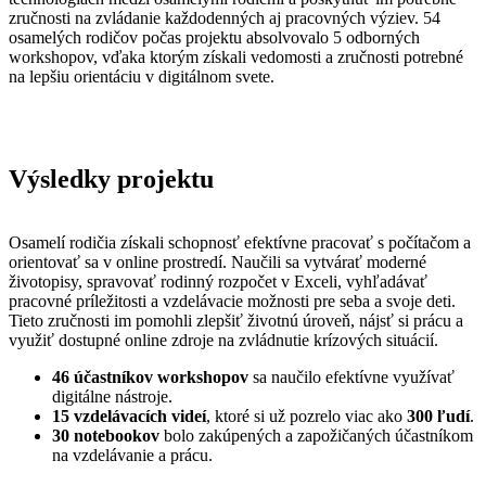
zručnosti na zvládanie každodenných aj pracovných výziev. 54
osamelých rodičov počas projektu absolvovalo 5 odborných
workshopov, vďaka ktorým získali vedomosti a zručnosti potrebné
na lepšiu orientáciu v digitálnom svete.
Výsledky projektu
Osamelí rodičia získali schopnosť efektívne pracovať s počítačom a
orientovať sa v online prostredí. Naučili sa vytvárať moderné
životopisy, spravovať rodinný rozpočet v Exceli, vyhľadávať
pracovné príležitosti a vzdelávacie možnosti pre seba a svoje deti.
Tieto zručnosti im pomohli zlepšiť životnú úroveň, nájsť si prácu a
využiť dostupné online zdroje na zvládnutie krízových situácií.
46 účastníkov workshopov
sa naučilo efektívne využívať
digitálne nástroje.
15 vzdelávacích videí
, ktoré si už pozrelo viac ako
300 ľudí
.
30 notebookov
bolo zakúpených a zapožičaných účastníkom
na vzdelávanie a prácu.