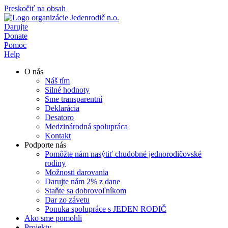
Preskočiť na obsah
Darujte
Donate
Pomoc
Help
O nás
Náš tím
Silné hodnoty
Sme transparentní
Deklarácia
Desatoro
Medzinárodná spolupráca
Kontakt
Podporte nás
Pomôžte nám nasýtiť chudobné jednorodičovské
rodiny
Možnosti darovania
Darujte nám 2% z dane
Staňte sa dobrovoľníkom
Dar zo závetu
Ponuka spolupráce s JEDEN RODIČ
Ako sme pomohli
Projekty