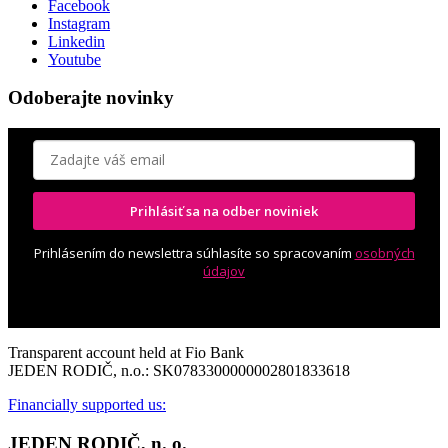
Facebook
Instagram
Linkedin
Youtube
Odoberajte novinky
Prihlásiť sa na odber noviniek
Prihlásením do newslettra súhlasíte so spracovaním
osobných
údajov
Transparent account held at Fio Bank
JEDEN RODIČ, n.o.: SK0783300000002801833618
Financially supported us:
JEDEN RODIČ, n. o.