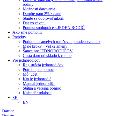
rodiny
Možnosti darovania
Darujte nám 2% z dane
Staňte sa dobrovoľníkom
Dar zo závetu
Ponuka spolupráce s JEDEN RODIČ
Ako sme pomohli
Projekty
Podpora osamelých rodičov – poradenstvo inak
Malé kroky – veľké zmeny
Šance pre JEDNORODIČOV
Cesta daru od skladu k rodine
Pre jednorodičov
Registrácia jednorodičov
Potrebujem pomoc
Môj účet
Kto je jednorodič
Manuál jednorodiča
Štátna a verejná pomoc
Kalendár udalostí
SK
EN
Darujte
Donate