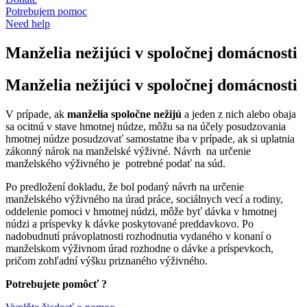
Potrebujem pomoc
Need help
Manželia nežijúci v spoločnej domácnosti
Manželia nežijúci v spoločnej domácnosti
V prípade, ak
manželia spoločne nežijú
a jeden z nich alebo obaja
sa ocitnú v stave hmotnej núdze, môžu sa na účely posudzovania
hmotnej núdze posudzovať samostatne iba v prípade, ak si uplatnia
zákonný nárok na manželské výživné. Návrh na určenie
manželského výživného je potrebné podať na súd.
Po predložení dokladu, že bol podaný návrh na určenie
manželského výživného na úrad práce, sociálnych vecí a rodiny,
oddelenie pomoci v hmotnej núdzi, môže byť dávka v hmotnej
núdzi a príspevky k dávke poskytované preddavkovo. Po
nadobudnutí právoplatnosti rozhodnutia vydaného v konaní o
manželskom výživnom úrad rozhodne o dávke a príspevkoch,
pričom zohľadní výšku priznaného výživného.
Potrebujete pomôcť ?