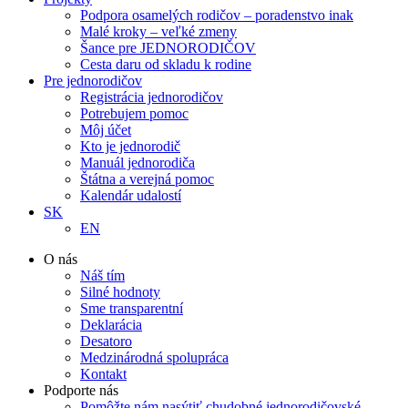
Podpora osamelých rodičov – poradenstvo inak
Malé kroky – veľké zmeny
Šance pre JEDNORODIČOV
Cesta daru od skladu k rodine
Pre jednorodičov
Registrácia jednorodičov
Potrebujem pomoc
Môj účet
Kto je jednorodič
Manuál jednorodiča
Štátna a verejná pomoc
Kalendár udalostí
SK
EN
O nás
Náš tím
Silné hodnoty
Sme transparentní
Deklarácia
Desatoro
Medzinárodná spolupráca
Kontakt
Podporte nás
Pomôžte nám nasýtiť chudobné jednorodičovské