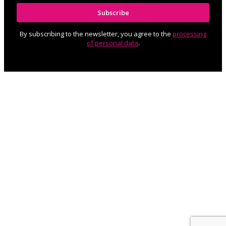
Subscribe
By subscribing to the newsletter, you agree to the
processing
of personal data
.