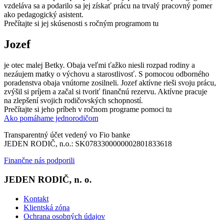
vzdeláva sa a podarilo sa jej získať prácu na trvalý pracovný pomer
ako pedagogický asistent.
Prečítajte si jej skúsenosti s ročným programom tu
Jozef
je otec malej Betky. Obaja veľmi ťažko niesli rozpad rodiny a
nezáujem matky o výchovu a starostlivosť. S pomocou odborného
poradenstva obaja vnútorne zosilneli. Jozef aktívne rieši svoju prácu,
zvýšil si príjem a začal si tvoriť finančnú rezervu. Aktívne pracuje
na zlepšení svojich rodičovských schopností.
Prečítajte si jeho príbeh v ročnom programe pomoci tu
Ako pomáhame jednorodičom
Transparentný účet vedený vo Fio banke
JEDEN RODIČ, n.o.: SK0783300000002801833618
Finančne nás podporili
JEDEN RODIČ, n. o.
Kontakt
Klientská zóna
Ochrana osobných údajov