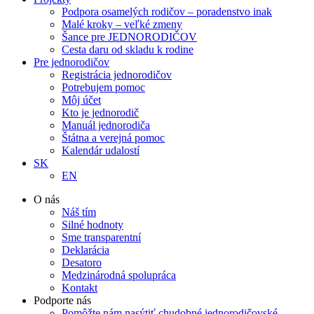
Podpora osamelých rodičov – poradenstvo inak
Malé kroky – veľké zmeny
Šance pre JEDNORODIČOV
Cesta daru od skladu k rodine
Pre jednorodičov
Registrácia jednorodičov
Potrebujem pomoc
Môj účet
Kto je jednorodič
Manuál jednorodiča
Štátna a verejná pomoc
Kalendár udalostí
SK
EN
O nás
Náš tím
Silné hodnoty
Sme transparentní
Deklarácia
Desatoro
Medzinárodná spolupráca
Kontakt
Podporte nás
Pomôžte nám nasýtiť chudobné jednorodičovské