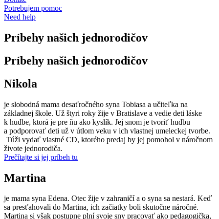
Potrebujem pomoc
Need help
Príbehy našich jednorodičov
Príbehy našich jednorodičov
Nikola
je slobodná mama desaťročného syna Tobiasa a učiteľka na
základnej škole. Už štyri roky žije v Bratislave a vedie deti láske
k hudbe, ktorá je pre ňu ako kyslík. Jej snom je tvoriť hudbu
a podporovať deti už v útlom veku v ich vlastnej umeleckej tvorbe.
Túži vydať vlastné CD, ktorého predaj by jej pomohol v náročnom
živote jednorodiča.
Prečítajte si jej príbeh tu
Martina
je mama syna Edena. Otec žije v zahraničí a o syna sa nestará. Keď
sa presťahovali do Martina, ich začiatky boli skutočne náročné.
Martina si však postupne plní svoje sny pracovať ako pedagogička,