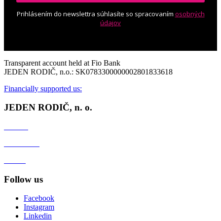
Prihlásením do newslettra súhlasíte so spracovaním
osobných
údajov
Transparent account held at Fio Bank
JEDEN RODIČ, n.o.: SK0783300000002801833618
Financially supported us:
JEDEN RODIČ, n. o.
Contact
Client zone
GDPR
Follow us
Facebook
Instagram
Linkedin