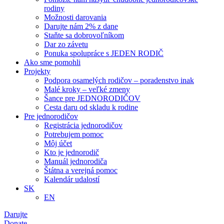
rodiny
Možnosti darovania
Darujte nám 2% z dane
Staňte sa dobrovoľníkom
Dar zo závetu
Ponuka spolupráce s JEDEN RODIČ
Ako sme pomohli
Projekty
Podpora osamelých rodičov – poradenstvo inak
Malé kroky – veľké zmeny
Šance pre JEDNORODIČOV
Cesta daru od skladu k rodine
Pre jednorodičov
Registrácia jednorodičov
Potrebujem pomoc
Môj účet
Kto je jednorodič
Manuál jednorodiča
Štátna a verejná pomoc
Kalendár udalostí
SK
EN
Darujte
Donate