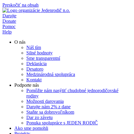
Preskočiť na obsah
Darujte
Donate
Pomoc
Help
O nás
Náš tím
Silné hodnoty
Sme transparentní
Deklarácia
Desatoro
Medzinárodná spolupráca
Kontakt
Podporte nás
Pomôžte nám nasýtiť chudobné jednorodičovské
rodiny
Možnosti darovania
Darujte nám 2% z dane
Staňte sa dobrovoľníkom
Dar zo závetu
Ponuka spolupráce s JEDEN RODIČ
Ako sme pomohli
Projekty