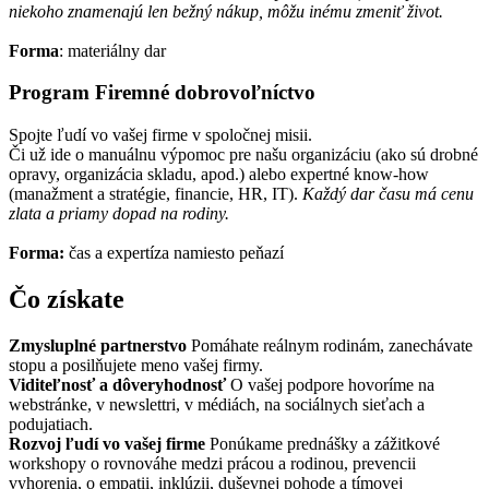
niekoho znamenajú len bežný nákup, môžu inému zmeniť život.
Forma
: materiálny dar
Program Firemné dobrovoľníctvo
Spojte ľudí vo vašej firme v spoločnej misii.
Či už ide o manuálnu výpomoc pre našu organizáciu (ako sú drobné
opravy, organizácia skladu, apod.) alebo expertné know-how
(manažment a stratégie, financie, HR, IT).
Každý dar času má cenu
zlata a priamy dopad na rodiny.
Forma:
čas a expertíza namiesto peňazí
Čo získate
Zmysluplné partnerstvo
Pomáhate reálnym rodinám, zanechávate
stopu a posilňujete meno vašej firmy.
Viditeľnosť a dôveryhodnosť
O vašej podpore hovoríme na
webstránke, v newslettri, v médiách, na sociálnych sieťach a
podujatiach.
Rozvoj ľudí vo vašej firme
Ponúkame prednášky a zážitkové
workshopy o rovnováhe medzi prácou a rodinou, prevencii
vyhorenia, o empatii, inklúzii, duševnej pohode a tímovej