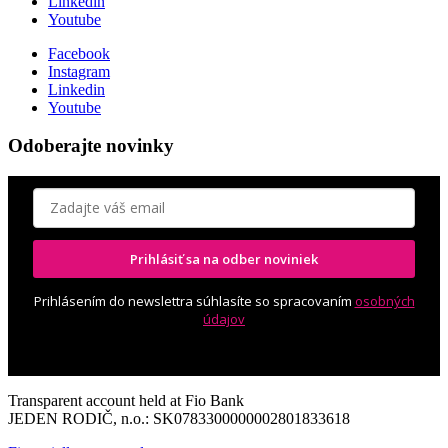
Linkedin
Youtube
Facebook
Instagram
Linkedin
Youtube
Odoberajte novinky
Prihlásiť sa na odber noviniek
Prihlásením do newslettra súhlasíte so spracovaním
osobných
údajov
Transparent account held at Fio Bank
JEDEN RODIČ, n.o.: SK0783300000002801833618