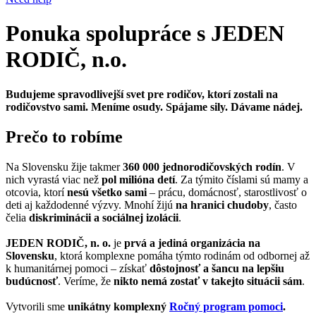
Ponuka spolupráce s JEDEN
RODIČ, n.o.
Budujeme spravodlivejší svet pre rodičov, ktorí zostali na
rodičovstvo sami.
Meníme osudy. Spájame sily. Dávame nádej.
Prečo to robíme
Na Slovensku žije takmer
360 000 jednorodičovských rodín
. V
nich vyrastá viac než
pol milióna detí
. Za týmito číslami sú mamy a
otcovia, ktorí
nesú všetko sami
– prácu, domácnosť, starostlivosť o
deti aj každodenné výzvy. Mnohí žijú
na hranici chudoby
, často
čelia
diskriminácii a sociálnej izolácii
.
JEDEN RODIČ, n. o.
je
prvá a jediná organizácia na
Slovensku
, ktorá komplexne pomáha týmto rodinám od odbornej až
k humanitárnej pomoci – získať
dôstojnosť a šancu na lepšiu
budúcnosť
. Veríme, že
nikto nemá zostať v takejto situácii sám
.
Vytvorili sme
unikátny komplexný
Ročný program pomoci
.