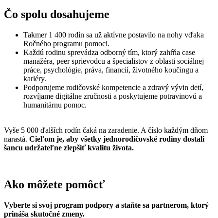
Čo spolu dosahujeme
Takmer 1 400 rodín sa už aktívne postavilo na nohy vďaka
Ročného programu pomoci.
Každú rodinu sprevádza odborný tím, ktorý zahŕňa case
manažéra, peer sprievodcu a špecialistov z oblasti sociálnej
práce, psychológie, práva, financií, životného koučingu a
kariéry.
Podporujeme rodičovské kompetencie a zdravý vývin detí,
rozvíjame digitálne zručnosti a poskytujeme potravinovú a
humanitárnu pomoc.
Vyše 5 000 ďalších rodín čaká na zaradenie. A číslo každým dňom
narastá.
Cieľom je, aby všetky jednorodičovské rodiny dostali
šancu udržateľne zlepšiť kvalitu života.
Ako môžete pomôcť
Vyberte si svoj program podpory a staňte sa partnerom, ktorý
prináša skutočné zmeny.