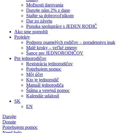
Možnosti darovania
Darujte nám 2% z dane
Staňte sa dobrovoľníkom
Dar zo závetu
Ponuka spolupráce s JEDEN RODIČ
Ako sme pomohli
Projekty
Podpora osamelých rodičov – poradenstvo inak
Malé kroky – veľké zmeny
Šance pre JEDNORODIČOV
Pre jednorodičov
Registrácia jednorodičov
Potrebujem pomoc
Môj účet
Kto je jednorodič
Manuál jednorodiča
Štátna a verejná pomoc
Kalendár udalostí
SK
EN
Darujte
Donate
Potrebujem pomoc
Need help