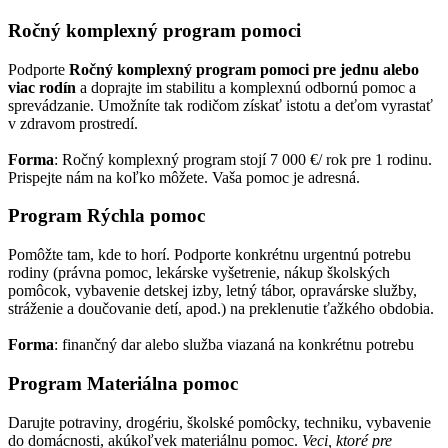
Ročný komplexný program pomoci
Podporte
Ročný komplexný program pomoci pre jednu alebo
viac rodín
a doprajte im stabilitu a komplexnú odbornú pomoc a
sprevádzanie. Umožníte tak rodičom získať istotu a deťom vyrastať
v zdravom prostredí.
Forma
: Ročný komplexný program stojí 7 000 €/ rok pre 1 rodinu.
Prispejte nám na koľko môžete. Vaša pomoc je adresná.
Program Rýchla pomoc
Pomôžte tam, kde to horí. Podporte konkrétnu urgentnú potrebu
rodiny (právna pomoc, lekárske vyšetrenie, nákup školských
pomôcok, vybavenie detskej izby, letný tábor, opravárske služby,
stráženie a doučovanie detí, apod.) na preklenutie ťažkého obdobia.
Forma
: finančný dar alebo služba viazaná na konkrétnu potrebu
Program Materiálna pomoc
Darujte potraviny, drogériu, školské pomôcky, techniku, vybavenie
do domácnosti, akúkoľvek materiálnu pomoc.
Veci, ktoré pre