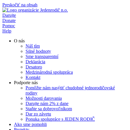
Preskočiť na obsah
Darujte
Donate
Pomoc
Help
O nás
Náš tím
Silné hodnoty
Sme transparentní
Deklarácia
Desatoro
Medzinárodná spolupráca
Kontakt
Podporte nás
Pomôžte nám nasýtiť chudobné jednorodičovské
rodiny
Možnosti darovania
Darujte nám 2% z dane
Staňte sa dobrovoľníkom
Dar zo závetu
Ponuka spolupráce s JEDEN RODIČ
Ako sme pomohli
Projekty