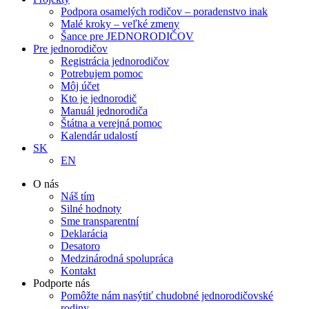
Podpora osamelých rodičov – poradenstvo inak
Malé kroky – veľké zmeny
Šance pre JEDNORODIČOV
Pre jednorodičov
Registrácia jednorodičov
Potrebujem pomoc
Môj účet
Kto je jednorodič
Manuál jednorodiča
Štátna a verejná pomoc
Kalendár udalostí
SK
EN
O nás
Náš tím
Silné hodnoty
Sme transparentní
Deklarácia
Desatoro
Medzinárodná spolupráca
Kontakt
Podporte nás
Pomôžte nám nasýtiť chudobné jednorodičovské
rodiny