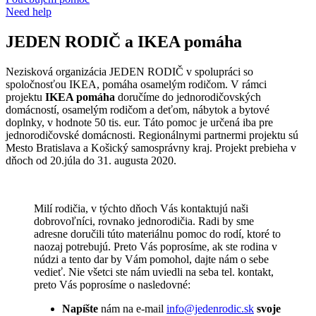
Need help
JEDEN RODIČ a IKEA pomáha
Nezisková organizácia JEDEN RODIČ v spolupráci so
spoločnosťou IKEA, pomáha osamelým rodičom. V rámci
projektu
IKEA pomáha
doručíme do jednorodičovských
domácností, osamelým rodičom a deťom, nábytok a bytové
doplnky, v hodnote 50 tis. eur. Táto pomoc je určená iba pre
jednorodičovské domácnosti. Regionálnymi partnermi projektu sú
Mesto Bratislava a Košický samosprávny kraj. Projekt prebieha v
dňoch od 20.júla do 31. augusta 2020.
Milí rodičia, v týchto dňoch Vás kontaktujú naši
dobrovoľníci, rovnako jednorodičia. Radi by sme
adresne doručili túto materiálnu pomoc do rodí, ktoré to
naozaj potrebujú. Preto Vás poprosíme, ak ste rodina v
núdzi a tento dar by Vám pomohol, dajte nám o sebe
vedieť. Nie všetci ste nám uviedli na seba tel. kontakt,
preto Vás poprosíme o nasledovné:
Napíšte
nám na e-mail
info@jedenrodic.sk
svoje