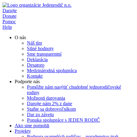
Preskočiť
na
Darujte
obsah
Donate
Pomoc
Help
O nás
Náš tím
Silné hodnoty
Sme transparentní
Deklarácia
Desatoro
Medzinárodná spolupráca
Kontakt
Podporte nás
Pomôžte nám nasýtiť chudobné jednorodičovské
rodiny
Možnosti darovania
Darujte nám 2% z dane
Staňte sa dobrovoľníkom
Dar zo závetu
Ponuka spolupráce s JEDEN RODIČ
Ako sme pomohli
Projekty
Podpora osamelých rodičov – poradenstvo inak