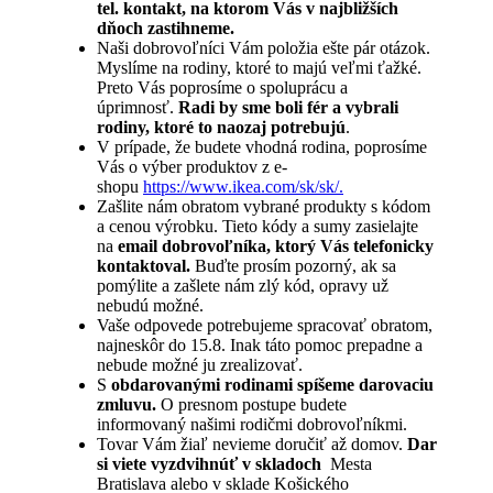
tel. kontakt, na ktorom Vás v najbližších
dňoch zastihneme.
Naši dobrovoľníci Vám položia ešte pár otázok.
Myslíme na rodiny, ktoré to majú veľmi ťažké.
Preto Vás poprosíme o spoluprácu a
úprimnosť.
Radi by sme boli fér a vybrali
r
odiny, ktoré to naozaj potrebujú
.
V prípade, že budete vhodná rodina, poprosíme
Vás o výber produktov z e-
shopu
https://www.ikea.com/sk/sk/.
Zašlite nám obratom vybrané produkty s kódom
a cenou výrobku. Tieto kódy a sumy zasielajte
na
email dobrovoľníka, ktorý Vás telefonicky
kontaktoval.
Buďte prosím pozorný, ak sa
pomýlite a zašlete nám zlý kód, opravy už
nebudú možné.
Vaše odpovede potrebujeme spracovať obratom,
najneskôr do 15.8. Inak táto pomoc prepadne a
nebude možné ju zrealizovať.
S
obdarovanými rodinami spíšeme darovaciu
zmluvu.
O presnom postupe budete
informovaný
našimi rodičmi dobrovoľníkmi.
Tovar Vám žiaľ nevieme doručiť až domov.
Dar
si viete vyzdvihnúť v skladoch
Mesta
Bratislava alebo v sklade Košického