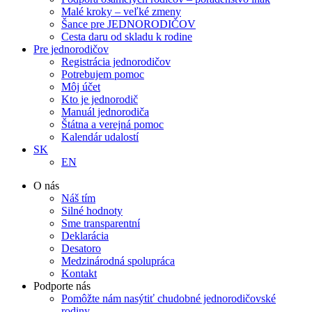
Malé kroky – veľké zmeny
Šance pre JEDNORODIČOV
Cesta daru od skladu k rodine
Pre jednorodičov
Registrácia jednorodičov
Potrebujem pomoc
Môj účet
Kto je jednorodič
Manuál jednorodiča
Štátna a verejná pomoc
Kalendár udalostí
SK
EN
O nás
Náš tím
Silné hodnoty
Sme transparentní
Deklarácia
Desatoro
Medzinárodná spolupráca
Kontakt
Podporte nás
Pomôžte nám nasýtiť chudobné jednorodičovské
rodiny