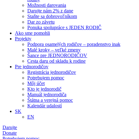
Možnosti darovania
Darujte nám 2% z dane
Staňte sa dobrovoľníkom
Dar zo závetu
Ponuka spolupráce s JEDEN RODIČ
Ako sme pomohli
Projekty
Podpora osamelých rodičov – poradenstvo inak
Malé kroky – veľké zmeny
Šance pre JEDNORODIČOV
Cesta daru od skladu k rodine
Pre jednorodičov
Registrácia jednorodičov
Potrebujem pomoc
Môj účet
Kto je jednorodič
Manuál jednorodiča
Štátna a verejná pomoc
Kalendár udalostí
SK
EN
Darujte
Donate
Potrebujem pomoc