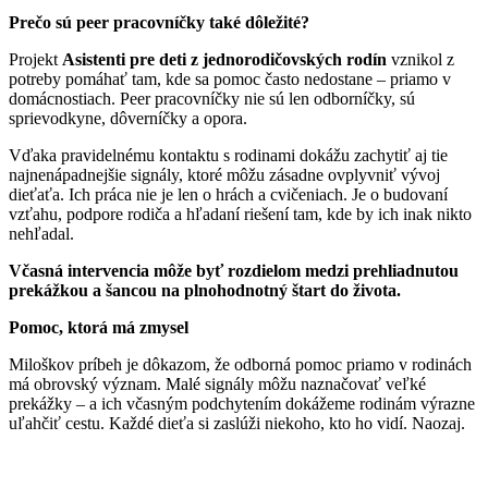
Prečo sú peer pracovníčky také dôležité?
Projekt
Asistenti pre deti z jednorodičovských rodín
vznikol z
potreby pomáhať tam, kde sa pomoc často nedostane – priamo v
domácnostiach. Peer pracovníčky nie sú len odborníčky, sú
sprievodkyne, dôverníčky a opora.
Vďaka pravidelnému kontaktu s rodinami dokážu zachytiť aj tie
najnenápadnejšie signály, ktoré môžu zásadne ovplyvniť vývoj
dieťaťa. Ich práca nie je len o hrách a cvičeniach. Je o budovaní
vzťahu, podpore rodiča a hľadaní riešení tam, kde by ich inak nikto
nehľadal.
Včasná intervencia môže byť rozdielom medzi prehliadnutou
prekážkou a šancou na plnohodnotný štart do života.
Pomoc, ktorá má zmysel
Miloškov príbeh je dôkazom, že odborná pomoc priamo v rodinách
má obrovský význam. Malé signály môžu naznačovať veľké
prekážky – a ich včasným podchytením dokážeme rodinám výrazne
uľahčiť cestu. Každé dieťa si zaslúži niekoho, kto ho vidí. Naozaj.