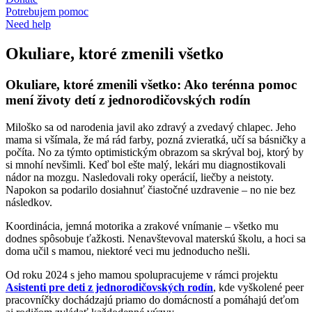
Potrebujem pomoc
Need help
Okuliare, ktoré zmenili všetko
Okuliare, ktoré zmenili všetko: Ako terénna pomoc
mení životy detí z jednorodičovských rodín
Miloško sa od narodenia javil ako zdravý a zvedavý chlapec. Jeho
mama si všímala, že má rád farby, pozná zvieratká, učí sa básničky a
počíta. No za týmto optimistickým obrazom sa skrýval boj, ktorý by
si mnohí nevšimli. Keď bol ešte malý, lekári mu diagnostikovali
nádor na mozgu. Nasledovali roky operácií, liečby a neistoty.
Napokon sa podarilo dosiahnuť čiastočné uzdravenie – no nie bez
následkov.
Koordinácia, jemná motorika a zrakové vnímanie – všetko mu
dodnes spôsobuje ťažkosti. Nenavštevoval materskú školu, a hoci sa
doma učil s mamou, niektoré veci mu jednoducho nešli.
Od roku 2024 s jeho mamou spolupracujeme v rámci projektu
Asistenti pre deti z jednorodičovských rodín
, kde vyškolené peer
pracovníčky dochádzajú priamo do domácností a pomáhajú deťom