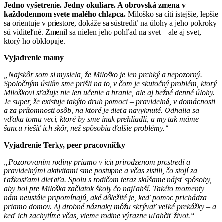
Jedno vyšetrenie. Jedny okuliare. A obrovská zmena v
každodennom svete malého chlapca.
Miloško sa cíti istejšie, lepšie
sa orientuje v priestore, dokáže sa sústrediť na úlohy a jeho pokroky
sú viditeľné. Zmenil sa nielen jeho pohľad na svet – ale aj svet,
ktorý ho obklopuje.
Vyjadrenie mamy
„Najskôr som si myslela, že Miloško je len prchký a nepozorný.
Spoločným úsilím sme prišli na to, v čom je skutočný problém, ktorý
Miloškovi sťažuje nie len učenie a hranie, ale aj bežné denné úlohy.
Je super, že existuje takýto druh pomoci – pravidelná, v domácnosti
a za prítomnosti osôb, na ktoré je dieťa navyknuté. Odhalia sa
vďaka tomu veci, ktoré by sme inak prehliadli, a my tak máme
šancu riešiť ich skôr, než spôsobia ďalšie problémy.“
Vyjadrenie Terky, peer pracovníčky
„Pozorovaním rodiny priamo v ich prirodzenom prostredí a
pravidelnými aktivitami sme postupne a včas zistili, čo stojí za
ťažkosťami dieťaťa. Spolu s rodičom teraz skúšame nájsť spôsoby,
aby bol pre Miloška začiatok školy čo najľahší. Takéto momenty
nám neustále pripomínajú, aké dôležité je, keď pomoc prichádza
priamo domov. Aj drobné náznaky môžu skrývať veľké prekážky – a
keď ich zachytíme včas, vieme rodine výrazne uľahčiť život.“