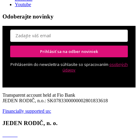
Youtube
Odoberajte novinky
Prihlásiť sa na odber noviniek
Prihlásením do newslettra súhlasíte so spracovaním
osobných
údajov
Transparent account held at Fio Bank
JEDEN RODIČ, n.o.: SK0783300000002801833618
Financially supported us:
JEDEN RODIČ, n. o.
Contact