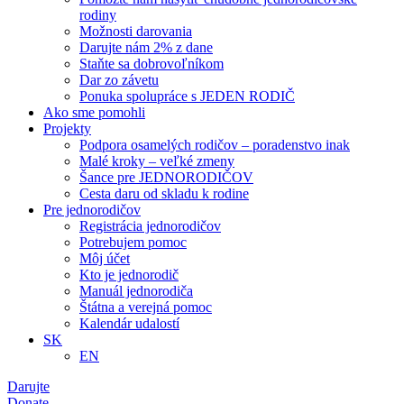
rodiny
Možnosti darovania
Darujte nám 2% z dane
Staňte sa dobrovoľníkom
Dar zo závetu
Ponuka spolupráce s JEDEN RODIČ
Ako sme pomohli
Projekty
Podpora osamelých rodičov – poradenstvo inak
Malé kroky – veľké zmeny
Šance pre JEDNORODIČOV
Cesta daru od skladu k rodine
Pre jednorodičov
Registrácia jednorodičov
Potrebujem pomoc
Môj účet
Kto je jednorodič
Manuál jednorodiča
Štátna a verejná pomoc
Kalendár udalostí
SK
EN
Darujte
Donate