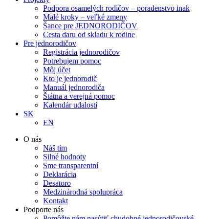
Podpora osamelých rodičov – poradenstvo inak
Malé kroky – veľké zmeny
Šance pre JEDNORODIČOV
Cesta daru od skladu k rodine
Pre jednorodičov
Registrácia jednorodičov
Potrebujem pomoc
Môj účet
Kto je jednorodič
Manuál jednorodiča
Štátna a verejná pomoc
Kalendár udalostí
SK
EN
O nás
Náš tím
Silné hodnoty
Sme transparentní
Deklarácia
Desatoro
Medzinárodná spolupráca
Kontakt
Podporte nás
Pomôžte nám nasýtiť chudobné jednorodičovské