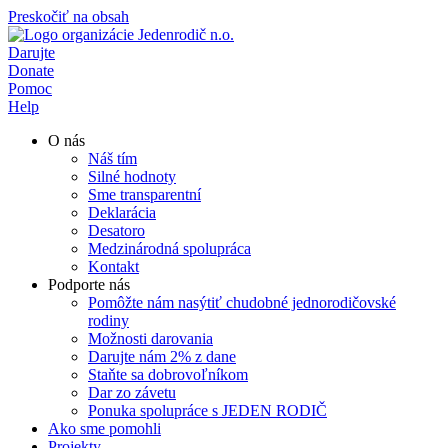
Preskočiť na obsah
Darujte
Donate
Pomoc
Help
O nás
Náš tím
Silné hodnoty
Sme transparentní
Deklarácia
Desatoro
Medzinárodná spolupráca
Kontakt
Podporte nás
Pomôžte nám nasýtiť chudobné jednorodičovské
rodiny
Možnosti darovania
Darujte nám 2% z dane
Staňte sa dobrovoľníkom
Dar zo závetu
Ponuka spolupráce s JEDEN RODIČ
Ako sme pomohli
Projekty