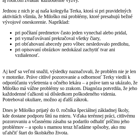
aj rodičom zvládať každodenné výzvy.
Jednou z nich je aj naša kolegyňa Terka, ktorá si pri pravidelných
aktivitách všimla, že Miloško má problémy, ktoré presahujú bežné
vývojové oneskorenie. Napríklad:
pri počítaní predmetov často jeden vynechal alebo pridal,
pri vymaľovávaní prekračoval všetky čiary,
pri obťahovaní abecedy pero vôbec nesledovalo predlohu,
pri opisovaní obrázkov nedokázal zachytiť tvar ani
vzdialenosť.
Aj keď sa veľmi snažil, výsledky naznačovali, že problém nie je len
v motorike. Práve citlivé pozorovanie a odbornosť Terky viedli k
odporúčaniu vyšetrenia u očného lekára – a práve tam sa ukázalo, že
Miloško má vážne problémy so zrakom. Diagnóza potvrdila, že jeho
každodenné ťažkosti sú dôsledkom poškodeného videnia.
Potreboval okuliare, možno aj ďalší zákrok.
Dnes je Miloško prijatý do 0. ročníka špeciálnej základnej školy,
kde dostane podporu šitú na mieru. Vďaka terénnej práci, citlivému
pozorovaniu a včasnému zásahu sa podarilo odhaliť príčinu jeho
problémov – a spolu s mamou teraz hľadáme spôsoby, ako mu
uľahčiť štart do školského života.