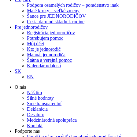
Podpora osamelých rodičov – poradenstvo inak
Malé kroky – veľké zmeny
Šance pre JEDNORODIČOV
Cesta daru od skladu k rodine
Pre jednorodičov
Registrácia jednorodičov
Potrebujem pomoc
Môj účet
Kto je jednorodič
Manuál jednorodiča
Štátna a verejná pomoc
Kalendár udalostí
SK
EN
O nás
Náš tím
Silné hodnoty
Sme transparentní
Deklarácia
Desatoro
Medzinárodná spolupráca
Kontakt
Podporte nás
Pomôžte nám nasýtiť chudobné jednorodičovské