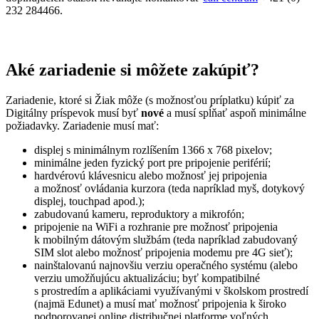
232 284466.
Aké zariadenie si môžete zakúpiť?
Zariadenie, ktoré si Žiak môže (s možnosťou príplatku) kúpiť za
Digitálny príspevok musí byť
nové
a musí spĺňať aspoň minimálne
požiadavky. Zariadenie musí mať:
displej s minimálnym rozlíšením 1366 x 768 pixelov;
minimálne jeden fyzický port pre pripojenie periférií;
hardvérovú klávesnicu alebo možnosť jej pripojenia
a možnosť ovládania kurzora (teda napríklad myš, dotykový
displej, touchpad apod.);
zabudovanú kameru, reproduktory a mikrofón;
pripojenie na WiFi a rozhranie pre možnosť pripojenia
k mobilným dátovým službám (teda napríklad zabudovaný
SIM slot alebo možnosť pripojenia modemu pre 4G sieť);
nainštalovanú najnovšiu verziu operačného systému (alebo
verziu umožňujúcu aktualizáciu; byť kompatibilné
s prostredím a aplikáciami využívanými v školskom prostredí
(najmä Edunet) a musí mať možnosť pripojenia k široko
podporovanej online distribučnej platforme voľných