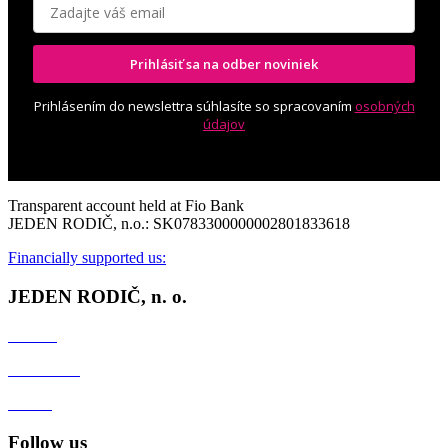
Prihlásiť sa na odber noviniek
Prihlásením do newslettra súhlasíte so spracovaním
osobných
údajov
Transparent account held at Fio Bank
JEDEN RODIČ, n.o.: SK0783300000002801833618
Financially supported us:
JEDEN RODIČ, n. o.
Contact
Client zone
GDPR
Follow us