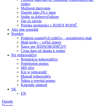
rodiny
Možnosti darovania
Darujte nám 2% z dane
Staňte sa dobrovoľníkom
Dar zo závetu
Ponuka spolupráce s JEDEN RODIČ
Ako sme pomohli
Projekty
Podpora osamelých rodičov – poradenstvo inak
Malé kroky – veľké zmeny
Šance pre JEDNORODIČOV
Cesta daru od skladu k rodine
Pre jednorodičov
Registrácia jednorodičov
Potrebujem pomoc
Môj účet
Kto je jednorodič
Manuál jednorodiča
Štátna a verejná pomoc
Kalendár udalostí
SK
EN
Darujte
Donate