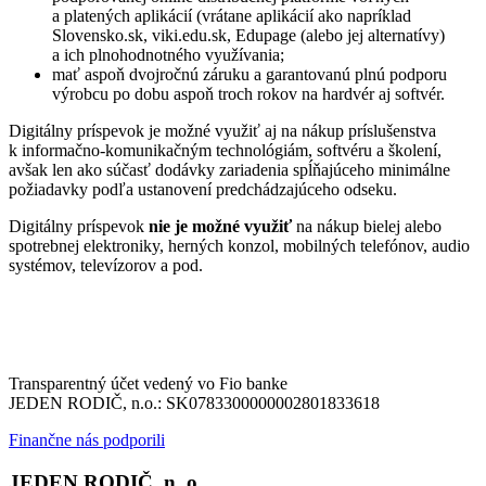
a platených aplikácií (vrátane aplikácií ako napríklad
Slovensko.sk, viki.edu.sk, Edupage (alebo jej alternatívy)
a ich plnohodnotného využívania;
mať aspoň dvojročnú záruku a garantovanú plnú podporu
výrobcu po dobu aspoň troch rokov na hardvér aj softvér.
Digitálny príspevok je možné využiť aj na nákup príslušenstva
k informačno-komunikačným technológiám, softvéru a školení,
avšak len ako súčasť dodávky zariadenia spĺňajúceho minimálne
požiadavky podľa ustanovení predchádzajúceho odseku.
Digitálny príspevok
nie je možné využiť
na nákup bielej alebo
spotrebnej elektroniky, herných konzol, mobilných telefónov, audio
systémov, televízorov a pod.
Transparentný účet vedený vo Fio banke
JEDEN RODIČ, n.o.: SK0783300000002801833618
Finančne nás podporili
JEDEN RODIČ, n. o.