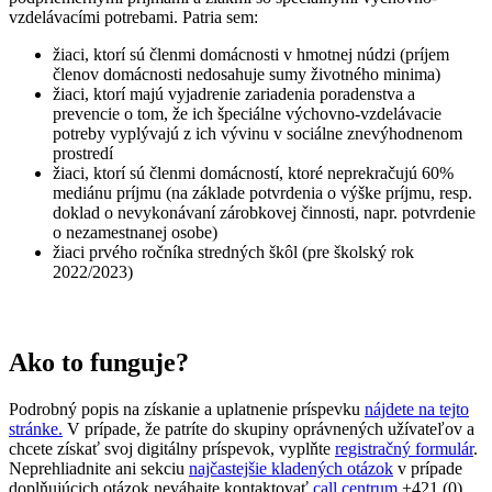
vzdelávacími potrebami. Patria sem:
žiaci, ktorí sú členmi domácnosti v hmotnej núdzi (príjem
členov domácnosti nedosahuje sumy životného minima)
žiaci, ktorí majú vyjadrenie zariadenia poradenstva a
prevencie o tom, že ich špeciálne výchovno-vzdelávacie
potreby vyplývajú z ich vývinu v sociálne znevýhodnenom
prostredí
žiaci, ktorí sú členmi domácností, ktoré neprekračujú 60%
mediánu príjmu (na základe potvrdenia o výške príjmu, resp.
doklad o nevykonávaní zárobkovej činnosti, napr. potvrdenie
o nezamestnanej osobe)
žiaci prvého ročníka stredných škôl (pre školský rok
2022/2023)
Ako to funguje?
Podrobný popis na získanie a uplatnenie príspevku
nájdete na tejto
stránke.
V prípade, že patríte do skupiny oprávnených užívateľov a
chcete získať svoj digitálny príspevok, vyplňte
registračný formulár
.
Neprehliadnite ani sekciu
najčastejšie kladených otázok
v prípade
doplňujúcich otázok neváhajte kontaktovať
call centrum
+421 (0)