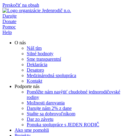
Preskočiť na obsah
Darujte
Donate
Pomoc
Help
O nás
Náš tím
Silné hodnoty
Sme transparentní
Deklarácia
Desatoro
Medzinárodná spolupráca
Kontakt
Podporte nás
Pomôžte nám nasýtiť chudobné jednorodičovské
rodiny
Možnosti darovania
Darujte nám 2% z dane
Staňte sa dobrovoľníkom
Dar zo závetu
Ponuka spolupráce s JEDEN RODIČ
Ako sme pomohli
Projekty