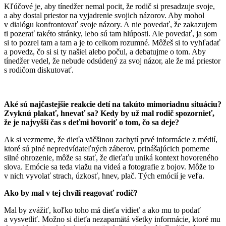
Kľúčové je, aby tínedžer nemal pocit, že rodič si presadzuje svoje,
a aby dostal priestor na vyjadrenie svojich názorov. Aby mohol
v dialógu konfrontovať svoje názory. A nie povedať, že zakazujem
ti pozerať takéto stránky, lebo sú tam hlúposti. Ale povedať, ja som
si to pozrel tam a tam a je to celkom rozumné. Môžeš si to vyhľadať
a povedz, čo si si ty našiel alebo počul, a debatujme o tom. Aby
tínedžer vedel, že nebude odsúdený za svoj názor, ale že má priestor
s rodičom diskutovať.
Aké sú najčastejšie reakcie detí na takúto mimoriadnu situáciu?
Zvyknú plakať, hnevať sa? Kedy by už mal rodič spozornieť,
že je najvyšší čas s deťmi hovoriť o tom, čo sa deje?
Ak si vezmeme, že dieťa väčšinou zachytí prvé informácie z médií,
ktoré sú plné nepredvídateľných záberov, prinášajúcich pomerne
silné ohrozenie, môže sa stať, že dieťaťu uniká kontext hovoreného
slova. Emócie sa teda viažu na videá a fotografie z bojov. Môže to
v nich vyvolať strach, úzkosť, hnev, plač. Tých emócií je veľa.
Ako by mal v tej chvíli reagovať rodič?
Mal by zvážiť, koľko toho má dieťa vidieť a ako mu to podať
a vysvetliť. Možno si dieťa nezapamätá všetky informácie, ktoré mu