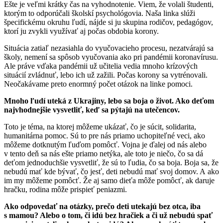
Ešte je veľmi krátky čas na vyhodnotenie. Viem, že volali študenti,
ktorým to odporúčali školskí psychológovia. Naša linka slúži
špecifickému okruhu ľudí, nájde si ju skupina rodičov, pedagógov,
ktorí ju zvykli využívať aj počas obdobia korony.
Situácia zatiaľ nezasiahla do vyučovacieho procesu, nezatvárajú sa
školy, nemení sa spôsob vyučovania ako pri pandémii koronavírusu.
Ale práve vďaka pandémii už učitelia vedia mnoho krízových
situácií zvládnuť, lebo ich už zažili. Počas korony sa vytrénovali.
Neočakávame preto enormný počet otázok na linke pomoci.
Mnoho ľudí uteká z Ukrajiny, lebo sa boja o život. Ako deťom
najvhodnejšie vysvetliť, keď sa pýtajú na utečencov.
Toto je téma, na ktorej môžeme ukázať, čo je súcit, solidarita,
humanitárna pomoc. Sú to pre nás priamo uchopiteľné veci, ako
môžeme dotknutým ľuďom pomôcť. Vojna je ďalej od nás alebo
v tento deň sa nás ešte priamo netýka, ale toto je niečo, čo sa dá
deťom jednoduchšie vysvetliť, že sú to ľudia, čo sa boja. Boja sa, že
nebudú mať kde bývať, čo jesť, deti nebudú mať svoj domov. A ako
im my môžeme pomôcť. Že aj samo dieťa môže pomôcť, ak daruje
hračku, rodina môže prispieť peniazmi.
Ako odpovedať na otázky, prečo deti utekajú bez otca, iba
s mamou? Alebo o tom, či idú bez hračiek a či už nebudú spať