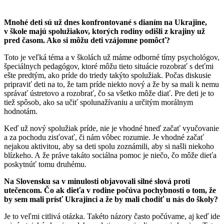
Mnohé deti sú už dnes konfrontované s dianím na Ukrajine,
v škole majú spolužiakov, ktorých rodiny odišli z krajiny už
pred časom. Ako si môžu deti vzájomne pomôcť?
Toto je veľká téma a v školách už máme odborné tímy psychológov,
špeciálnych pedagógov, ktoré môžu tieto situácie rozobrať s deťmi
ešte predtým, ako príde do triedy takýto spolužiak. Počas diskusie
pripraviť deti na to, že tam príde niekto nový a že by sa mali k nemu
správať ústretovo a rozobrať, čo sa všetko môže diať. Pre deti je to
tiež spôsob, ako sa učiť spolunažívaniu a určitým morálnym
hodnotám.
Keď už nový spolužiak príde, nie je vhodné hneď začať vyučovanie
a za pochodu zisťovať, či nám vôbec rozumie. Je vhodné začať
nejakou aktivitou, aby sa deti spolu zoznámili, aby si našli niekoho
blízkeho. A že práve takáto sociálna pomoc je niečo, čo môže dieťa
poskytnúť tomu druhému.
Na Slovensku sa v minulosti objavovali silné slová proti
utečencom. Čo ak dieťa v rodine počúva pochybnosti o tom, že
by sem mali prísť Ukrajinci a že by mali chodiť u nás do školy?
Je to veľmi citlivá otázka. Takéto názory často počúvame, aj keď ide