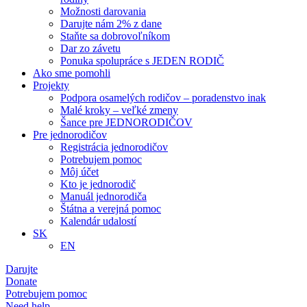
Možnosti darovania
Darujte nám 2% z dane
Staňte sa dobrovoľníkom
Dar zo závetu
Ponuka spolupráce s JEDEN RODIČ
Ako sme pomohli
Projekty
Podpora osamelých rodičov – poradenstvo inak
Malé kroky – veľké zmeny
Šance pre JEDNORODIČOV
Pre jednorodičov
Registrácia jednorodičov
Potrebujem pomoc
Môj účet
Kto je jednorodič
Manuál jednorodiča
Štátna a verejná pomoc
Kalendár udalostí
SK
EN
Darujte
Donate
Potrebujem pomoc
Need help