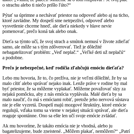
o strachu alebo ti niečo prišlo ľúto?“
Pýtať sa úprimne a nechávať priestor na odpoveď alebo aj na ticho,
ktoré zavládne. My dospelí sme netrpezliví, odpoveď alebo
vysvetlenie chceme hneď, ale dieťa niekedy v hlave nevie
pomenovať, prečo koná tak alebo onak.
Dieťa sa týmto učí, že svoj strach a smútok nemusí v živote zdieľať
samo, ale môže sa s tým zdôverovať. Tiež je dôležité
nebagatelizovať problém: „Veď neplač.“ „Veľké deti už neplačú“
a podobne.
Prečo je nebezpečné, keď rodičia zľahčujú emóciu dieťaťa?
Lebo mu hovoria, že to, čo prežíva, nie je veľmi dôležité, že by sa
malo cítiť alebo správať nejako inak. Lenže práve v rodine by mal
byť priestor, že sa môžeme vyplakať. Môžeme považovať slzy za
nejakú pomôcku, aby z nás emócia vyplávala. Malé dieťa by sa
malo naučiť, čo má s emóciami robiť, pretože jeho nervová sústava
nie je ešte vyzretá. Dospelí majú mozgové štruktúry, ktoré emócie
regulujú, vďaka tomu sa vieme v nejakej situácii správať, ale dieťa
reaguje spontánne. Ono sa ešte len učí svoje emócie zvládať.
Ak mu hovoríme, že takáto emócia nie je vhodná, alebo ju
bagatelizujeme, bude zneistené. „Môžem plakať, nemôžem?“ „Patrí