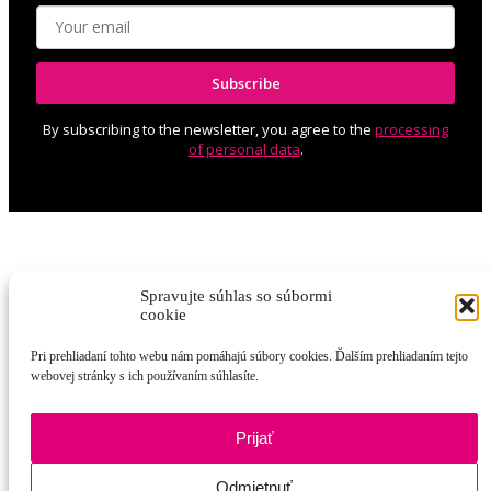
Subscribe
By subscribing to the newsletter, you agree to the
processing
of personal data
.
Spravujte súhlas so súbormi
cookie
Pri prehliadaní tohto webu nám pomáhajú súbory cookies. Ďalším prehliadaním tejto
webovej stránky s ich používaním súhlasíte.
Prijať
Odmietnuť