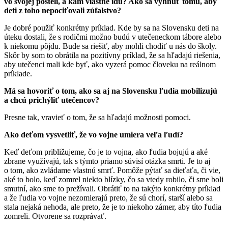
vo svojej posteli, a kam vlastne idú? Ako sa vyhnúť tomu, aby
deti z toho nepociťovali zúfalstvo?
Je dobré použiť konkrétny príklad. Kde by sa na Slovensku deti na
úteku dostali, že s rodičmi možno budú v utečeneckom tábore alebo
k niekomu pôjdu. Bude sa riešiť, aby mohli chodiť u nás do školy.
Skôr by som to obrátila na pozitívny príklad, že sa hľadajú riešenia,
aby utečenci mali kde byť, ako vyzerá pomoc človeku na reálnom
príklade.
Má sa hovoriť o tom, ako sa aj na Slovensku ľudia mobilizujú
a chcú prichýliť utečencov?
Presne tak, vravieť o tom, že sa hľadajú možnosti pomoci.
Ako deťom vysvetliť, že vo vojne umiera veľa ľudí?
Keď deťom približujeme, čo je to vojna, ako ľudia bojujú a aké
zbrane využívajú, tak s týmto priamo súvisí otázka smrti. Je to aj
o tom, ako zvládame vlastnú smrť. Pomôže pýtať sa dieťaťa, či vie,
aké to bolo, keď zomrel niekto blízky, čo sa vtedy robilo, či sme boli
smutní, ako sme to prežívali. Obrátiť to na takýto konkrétny príklad
a že ľudia vo vojne nezomierajú preto, že sú chorí, starší alebo sa
stala nejaká nehoda, ale preto, že je to niekoho zámer, aby títo ľudia
zomreli. Otvorene sa rozprávať.