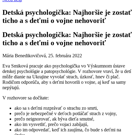
Detská psychologička: Najhoršie je zostať
ticho a s deťmi o vojne nehovoriť
Detská psychologička: Najhoršie je zostať
ticho a s deťmi o vojne nehovoriť
Mária Benedikovičová, 25. februára 2022
Eva Smiková pracuje ako psychologička vo Výskumnom ústave
detskej psychológie a patopsychológie. V rozhovore vraví, že u detí
môže dianie na Ukrajine vyvolať strach, úzkosť, hnev či plač.
Rodičom odporúča, aby s deťmi hovorili o vojne, aj keď sa samy
nepýtajú.
V rozhovore sa dočítate:
ako sa s deťmi rozprávať o strachu zo smrti,
prečo je nebezpečné v deťoch potláčať strach z vojny,
prečo neignorovať, ak býva dieťa smutné,
ako im vysvetliť, prečo vojaci zabíjajú,
ako im odpovedať, keď ich zaujíma, čo bude s deťmi na