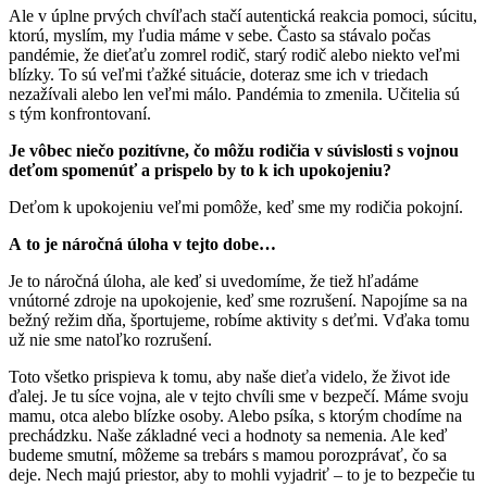
Ale v úplne prvých chvíľach stačí autentická reakcia pomoci, súcitu,
ktorú, myslím, my ľudia máme v sebe. Často sa stávalo počas
pandémie, že dieťaťu zomrel rodič, starý rodič alebo niekto veľmi
blízky. To sú veľmi ťažké situácie, doteraz sme ich v triedach
nezažívali alebo len veľmi málo. Pandémia to zmenila. Učitelia sú
s tým konfrontovaní.
Je vôbec niečo pozitívne, čo môžu rodičia v súvislosti s vojnou
deťom spomenúť a prispelo by to k ich upokojeniu?
Deťom k upokojeniu veľmi pomôže, keď sme my rodičia pokojní.
A to je náročná úloha v tejto dobe…
Je to náročná úloha, ale keď si uvedomíme, že tiež hľadáme
vnútorné zdroje na upokojenie, keď sme rozrušení. Napojíme sa na
bežný režim dňa, športujeme, robíme aktivity s deťmi. Vďaka tomu
už nie sme natoľko rozrušení.
Toto všetko prispieva k tomu, aby naše dieťa videlo, že život ide
ďalej. Je tu síce vojna, ale v tejto chvíli sme v bezpečí. Máme svoju
mamu, otca alebo blízke osoby. Alebo psíka, s ktorým chodíme na
prechádzku. Naše základné veci a hodnoty sa nemenia. Ale keď
budeme smutní, môžeme sa trebárs s mamou porozprávať, čo sa
deje. Nech majú priestor, aby to mohli vyjadriť – to je to bezpečie tu