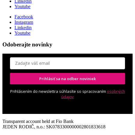
Linkedin
Youtube
Facebook
Instagram
Linkedin
Youtube
Odoberajte novinky
Prihlásiť sa na odber noviniek
Prihlásením do newslettra súhlasíte so spracovaním
osobných
údajov
Transparent account held at Fio Bank
JEDEN RODIČ, n.o.: SK0783300000002801833618