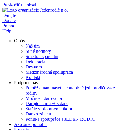
Preskočiť na obsah
Darujte
Donate
Pomoc
Help
O nás
Náš tím
Silné hodnoty
Sme transparentní
Deklarácia
Desatoro
Medzinárodná spolupráca
Kontakt
Podporte nás
Pomôžte nám nasýtiť chudobné jednorodičovské
rodiny
Možnosti darovania
Darujte nám 2% z dane
Staňte sa dobrovoľníkom
Dar zo závetu
Ponuka spolupráce s JEDEN RODIČ
Ako sme pomohli
Projekty