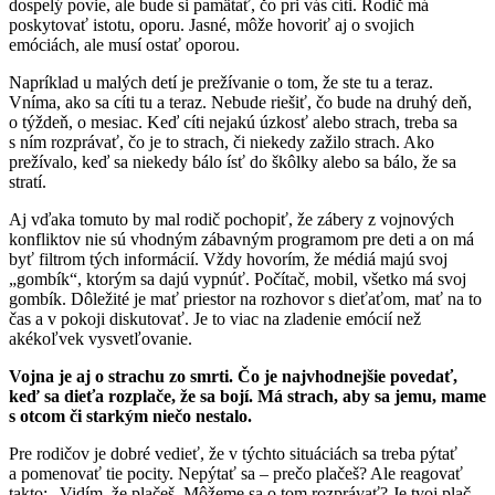
dospelý povie, ale bude si pamätať, čo pri vás cíti. Rodič má
poskytovať istotu, oporu. Jasné, môže hovoriť aj o svojich
emóciách, ale musí ostať oporou.
Napríklad u malých detí je prežívanie o tom, že ste tu a teraz.
Vníma, ako sa cíti tu a teraz. Nebude riešiť, čo bude na druhý deň,
o týždeň, o mesiac. Keď cíti nejakú úzkosť alebo strach, treba sa
s ním rozprávať, čo je to strach, či niekedy zažilo strach. Ako
prežívalo, keď sa niekedy bálo ísť do škôlky alebo sa bálo, že sa
stratí.
Aj vďaka tomuto by mal rodič pochopiť, že zábery z vojnových
konfliktov nie sú vhodným zábavným programom pre deti a on má
byť filtrom tých informácií. Vždy hovorím, že médiá majú svoj
„gombík“, ktorým sa dajú vypnúť. Počítač, mobil, všetko má svoj
gombík. Dôležité je mať priestor na rozhovor s dieťaťom, mať na to
čas a v pokoji diskutovať. Je to viac na zladenie emócií než
akékoľvek vysvetľovanie.
Vojna je aj o strachu zo smrti. Čo je najvhodnejšie povedať,
keď sa dieťa rozplače, že sa bojí. Má strach, aby sa jemu, mame
s otcom či starkým niečo nestalo.
Pre rodičov je dobré vedieť, že v týchto situáciách sa treba pýtať
a pomenovať tie pocity. Nepýtať sa – prečo plačeš? Ale reagovať
takto: „Vidím, že plačeš. Môžeme sa o tom rozprávať? Je tvoj plač