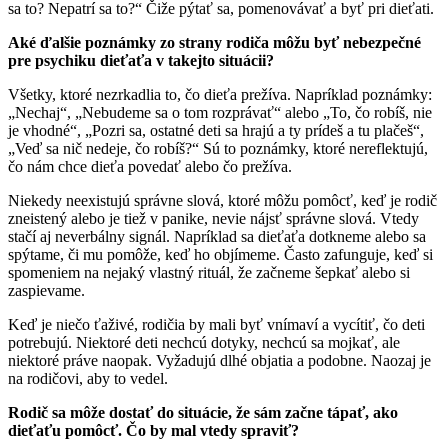
sa to? Nepatrí sa to?“ Čiže pýtať sa, pomenovávať a byť pri dieťati.
Aké ďalšie poznámky zo strany rodiča môžu byť nebezpečné
pre psychiku dieťaťa v takejto situácii?
Všetky, ktoré nezrkadlia to, čo dieťa prežíva. Napríklad poznámky:
„Nechaj“, „Nebudeme sa o tom rozprávať“ alebo „To, čo robíš, nie
je vhodné“, „Pozri sa, ostatné deti sa hrajú a ty prídeš a tu plačeš“,
„Veď sa nič nedeje, čo robíš?“ Sú to poznámky, ktoré nereflektujú,
čo nám chce dieťa povedať alebo čo prežíva.
Niekedy neexistujú správne slová, ktoré môžu pomôcť, keď je rodič
zneistený alebo je tiež v panike, nevie nájsť správne slová. Vtedy
stačí aj neverbálny signál. Napríklad sa dieťaťa dotkneme alebo sa
spýtame, či mu pomôže, keď ho objímeme. Často zafunguje, keď si
spomeniem na nejaký vlastný rituál, že začneme šepkať alebo si
zaspievame.
Keď je niečo ťaživé, rodičia by mali byť vnímaví a vycítiť, čo deti
potrebujú. Niektoré deti nechcú dotyky, nechcú sa mojkať, ale
niektoré práve naopak. Vyžadujú dlhé objatia a podobne. Naozaj je
na rodičovi, aby to vedel.
Rodič sa môže dostať do situácie, že sám začne tápať, ako
dieťaťu pomôcť. Čo by mal vtedy spraviť?