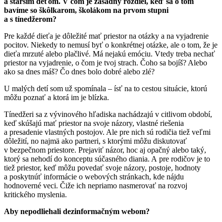
a starším deťom. V čom je zásadný rozdiel, keď sa o tom
bavíme so škôlkarom, školákom na prvom stupni
a s tínedžerom?
Pre každé dieťa je dôležité mať priestor na otázky a na vyjadrenie
pocitov. Niekedy to nemusí byť o konkrétnej otázke, ale o tom, že je
dieťa mrzuté alebo plačlivé. Má nejakú emóciu. Vtedy treba nechať
priestor na vyjadrenie, o čom je tvoj strach. Čoho sa bojíš? Alebo
ako sa dnes máš? Čo dnes bolo dobré alebo zlé?
U malých detí som už spomínala – ísť na to cestou situácie, ktorú
môžu poznať a ktorá im je blízka.
Tínedžeri sa z vývinového hľadiska nachádzajú v citlivom období,
keď skúšajú mať priestor na svoje názory, vlastné riešenia
a presadenie vlastných postojov. Ale pre nich sú rodičia tiež veľmi
dôležití, no najmä ako partneri, s ktorými môžu diskutovať
v bezpečnom priestore. Prejaviť názor, hoc aj opačný alebo taký,
ktorý sa nehodí do konceptu súčasného diania. A pre rodičov je to
tiež priestor, keď môžu povedať svoje názory, postoje, hodnoty
a poskytnúť informácie o webových stránkach, kde nájdu
hodnoverné veci. Čiže ich nepriamo nasmerovať na rozvoj
kritického myslenia.
Aby nepodliehali dezinformačným webom?