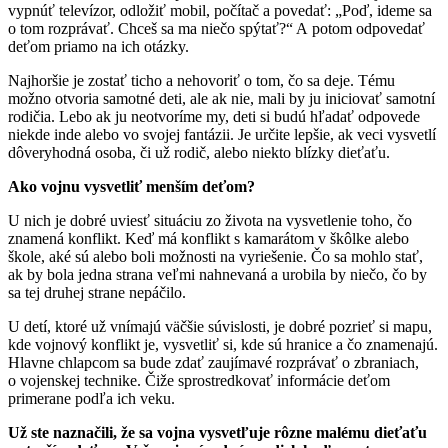
vypnúť televízor, odložiť mobil, počítač a povedať: „Poď, ideme sa
o tom rozprávať. Chceš sa ma niečo spýtať?“ A potom odpovedať
deťom priamo na ich otázky.
Najhoršie je zostať ticho a nehovoriť o tom, čo sa deje. Tému
možno otvoria samotné deti, ale ak nie, mali by ju iniciovať samotní
rodičia. Lebo ak ju neotvoríme my, deti si budú hľadať odpovede
niekde inde alebo vo svojej fantázii. Je určite lepšie, ak veci vysvetlí
dôveryhodná osoba, či už rodič, alebo niekto blízky dieťaťu.
Ako vojnu vysvetliť menším deťom?
U nich je dobré uviesť situáciu zo života
na vysvetlenie toho, čo
znamená konflikt. Keď má konflikt s kamarátom v škôlke alebo
škole, aké sú alebo boli možnosti na vyriešenie. Čo sa mohlo stať,
ak by bola jedna strana veľmi nahnevaná a urobila by niečo, čo by
sa tej druhej strane nepáčilo.
U detí, ktoré už vnímajú väčšie súvislosti, je dobré pozrieť si mapu,
kde vojnový konflikt je, vysvetliť si, kde sú hranice a čo znamenajú.
Hlavne chlapcom sa bude zdať zaujímavé rozprávať o zbraniach,
o vojenskej technike. Čiže sprostredkovať informácie deťom
primerane podľa ich veku.
Už ste naznačili, že sa vojna vysvetľuje rôzne malému dieťaťu