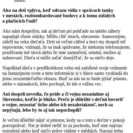
úteku.
Ako na deti vplýva, keď odrazu vidia v správach tanky
v mestách, rozbombardované budovy a k tomu zúfalých
a plačúcich ľudí?
Ako nám dospelým, tak aj deťom pri pohľade na takéto zábery
napadajú rôzne otázky. Môžu cítiť strach, ohrozenie. Samozrejme,
záleží na veku dieťaťa. Deti sú veľmi citlivé a hoci my dospelí nič
nepovieme, vnímajú, že sa inak správame, že niekomu telefonujeme,
používame iné slová alebo že sme zamračení, smutní, možno aj
nahnevaní. Dieťa si môže začať domýšľať, že sa niečo deje.
Napríklad dieťa v predškolskom veku má založené svoje vnímanie
na fantazijnom svete a tieto informácie si v hlave samo vyskladá do
jemu zrozumiteľného obrazu. Buď sa nás na to bude pýtať priamo,
alebo v náznakoch, lebo pochopí, že ide o vážnu vec.
Ani dospelí nevedia, čo príde a či vojna nezasiahne aj
Slovensko, keďže je blízko. Prečo je dôležité s deťmi hovoriť
o vojne, nezostať ticho alebo ich nezahriaknuť, nech sa
nepýtajú, lebo by to aj tak nepochopili?
Je veľmi dôležité nájsť si priestor, kedy sa o tom s deťmi v pokoji
porozprávať. Nie je dobré riešiť to za pochodu, keď sme najviac
rozrušení alebo keď niečo práve vidíme v médiách. Naozaj treba