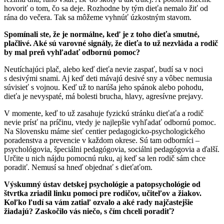
hovoriť o tom, čo sa deje. Rozhodne by tým dieťa nemalo žiť od
rána do večera. Tak sa môžeme vyhnúť úzkostným stavom.
Spomínali ste, že je normálne, keď je z toho dieťa smutné,
plačlivé. Aké sú varovné signály, že dieťa to už nezvláda a rodič
by mal preň vyhľadať odbornú pomoc?
Neutíchajúci plač, alebo keď dieťa nevie zaspať, budí sa v noci
s desivými snami. Aj keď deti mávajú desivé sny a vôbec nemusia
súvisieť s vojnou. Keď už to narúša jeho spánok alebo pohodu,
dieťa je nevyspaté, má bolesti brucha, hlavy, agresívne prejavy.
V momente, keď to už zasahuje fyzickú stránku dieťaťa a rodič
nevie prísť na príčinu, vtedy je najlepšie vyhľadať odbornú pomoc.
Na Slovensku máme sieť centier pedagogicko-psychologického
poradenstva a prevencie v každom okrese. Sú tam odborníci –
psychológovia, špeciálni pedagógovia, sociálni pedagógovia a ďalší.
Určite u nich nájdu pomocnú ruku, aj keď sa len rodič sám chce
poradiť. Nemusí sa hneď objednať s dieťaťom.
Výskumný ústav detskej psychológie a patopsychológie
od
štvrtka zriadil linku pomoci pre rodičov, učiteľov a žiakov.
Koľko ľudí sa vám zatiaľ ozvalo a aké rady najčastejšie
žiadajú? Zaskočilo vás niečo, s čím chceli poradiť?