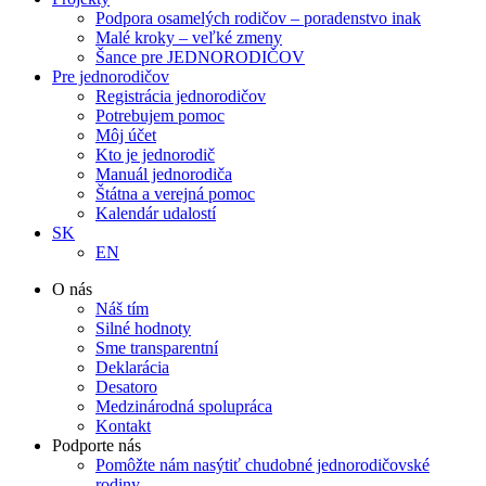
Podpora osamelých rodičov – poradenstvo inak
Malé kroky – veľké zmeny
Šance pre JEDNORODIČOV
Pre jednorodičov
Registrácia jednorodičov
Potrebujem pomoc
Môj účet
Kto je jednorodič
Manuál jednorodiča
Štátna a verejná pomoc
Kalendár udalostí
SK
EN
O nás
Náš tím
Silné hodnoty
Sme transparentní
Deklarácia
Desatoro
Medzinárodná spolupráca
Kontakt
Podporte nás
Pomôžte nám nasýtiť chudobné jednorodičovské
rodiny