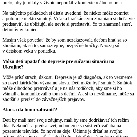
preto, aby ju nikdy v živote nepoužil v kontexte reálneho boja.
Na takýchto príkladoch si dieťa uvedomí, že niekto môže zomrieť
a potom je niekto smutný. Vďaka hračkárskym zbraniam si dieťa vie
predstaviť, že ubližujú, ale nevie si predstaviť, čo to znamená smrť,
definitívny koniec.
Musím však povedať, že by som nezakazovala deťom hrať sa so
zbraňami, ak sú to, samozrejme, bezpečné hračky. Naozaj sú
v detskom veku v poriadku.
Môžu deti upadať do depresie pre súčasnú situáciu na
Ukrajine?
Môže prísť strach, úzkosť. Depresia je už diagnóza, ak to vezmeme
zo psychiatrického významu slova. Deti môžu byť smutné. Smútok
môže dlhodobo pretrvávať a je na nás rodičoch, aby sme si ho
všímali a komunikovali o tom s deťmi. Ak si to nevšímame, môže sa
zhoršiť a prerásť do závažnejších prejavov.
Ako sa dá tomu zabrániť?
Deti by mali mať svoje záujmy, mali by sme dodržiavať ich režim
dňa. Nekončí sa predsa svet, nebudeme sa sústreďovať iba na
pozeranie televízie, čo nové sa deje. Účinné je držať sa svojho
režimu dňa, ráno vstať, ísť do školy a tak ďalej. A potom môžeme