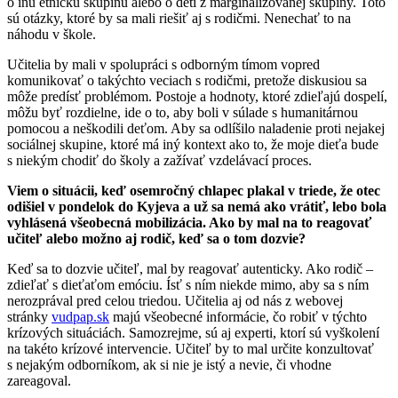
o inú etnickú skupinu alebo o deti z marginalizovanej skupiny. Toto
sú otázky, ktoré by sa mali riešiť aj s rodičmi. Nenechať to na
náhodu v škole.
Učitelia by mali v spolupráci s odborným tímom vopred
komunikovať o takýchto veciach s rodičmi, pretože diskusiou sa
môže predísť problémom. Postoje a hodnoty, ktoré zdieľajú dospelí,
môžu byť rozdielne, ide o to, aby boli v súlade s humanitárnou
pomocou a neškodili deťom. Aby sa odlíšilo naladenie proti nejakej
sociálnej skupine, ktoré má iný kontext ako to, že moje dieťa bude
s niekým chodiť do školy a zažívať vzdelávací proces.
Viem o situácii, keď osemročný chlapec plakal v triede, že otec
odišiel v pondelok do Kyjeva a už sa nemá ako vrátiť, lebo bola
vyhlásená všeobecná mobilizácia. Ako by mal na to reagovať
učiteľ alebo možno aj rodič, keď sa o tom dozvie?
Keď sa to dozvie učiteľ, mal by reagovať autenticky. Ako rodič –
zdieľať s dieťaťom emóciu. Ísť s ním niekde mimo, aby sa s ním
nerozprával pred celou triedou. Učitelia aj od nás z webovej
stránky
vudpap.sk
majú všeobecné informácie, čo robiť v týchto
krízových situáciách. Samozrejme, sú aj experti, ktorí sú vyškolení
na takéto krízové intervencie. Učiteľ by to mal určite konzultovať
s nejakým odborníkom, ak si nie je istý a nevie, či vhodne
zareagoval.