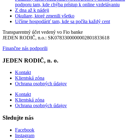
podporu tam, kde chýba prístup k online vzdelávaniu
Z dna až k nádeji
Okuliare, ktoré zmenili všetko
Učíme hospodáriť tam, kde sa počíta každý cent
Transparentný účet vedený vo Fio banke
JEDEN RODIČ, n.o.: SK0783300000002801833618
Finančne nás podporili
JEDEN RODIČ, n. o.
Kontakt
Klientská zóna
Ochrana osobných údajov
Kontakt
Klientská zóna
Ochrana osobných údajov
Sledujte nás
Facebook
Instagram