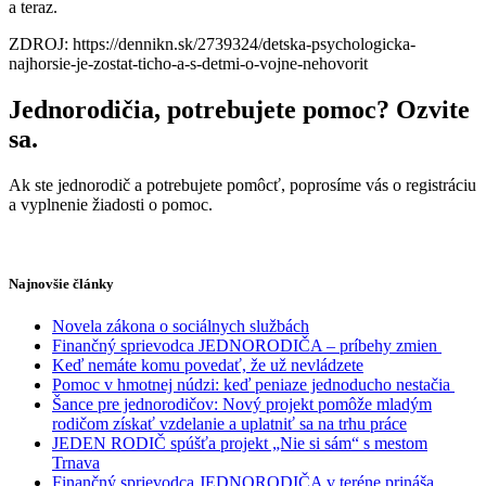
a teraz.
ZDROJ: https://dennikn.sk/2739324/detska-psychologicka-
najhorsie-je-zostat-ticho-a-s-detmi-o-vojne-nehovorit
Jednorodičia, potrebujete pomoc? Ozvite
sa.
Ak ste jednorodič a potrebujete pomôcť, poprosíme vás o registráciu
a vyplnenie žiadosti o pomoc.
Najnovšie články
Novela zákona o sociálnych službách
Finančný sprievodca JEDNORODIČA – príbehy zmien
Keď nemáte komu povedať, že už nevládzete
Pomoc v hmotnej núdzi: keď peniaze jednoducho nestačia
Šance pre jednorodičov: Nový projekt pomôže mladým
rodičom získať vzdelanie a uplatniť sa na trhu práce
JEDEN RODIČ spúšťa projekt „Nie si sám“ s mestom
Trnava
Finančný sprievodca JEDNORODIČA v teréne prináša