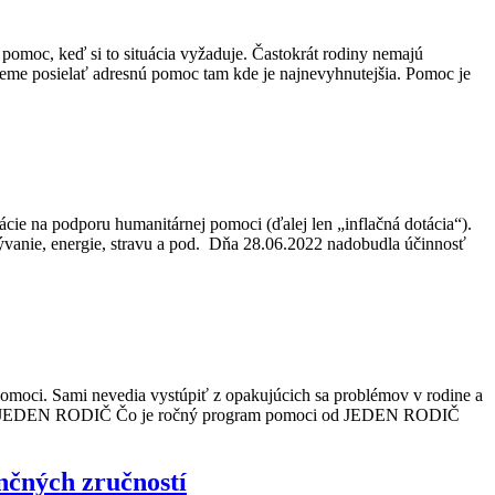
omoc, keď si to situácia vyžaduje. Častokrát rodiny nemajú
ôžeme posielať adresnú pomoc tam kde je najnevyhnutejšia. Pomoc je
ácie na podporu humanitárnej pomoci (ďalej len „inflačná dotácia“).
ývanie, energie, stravu a pod. Dňa 28.06.2022 nadobudla účinnosť
omoci. Sami nevedia vystúpiť z opakujúcich sa problémov v rodine a
iac o JEDEN RODIČ Čo je ročný program pomoci od JEDEN RODIČ
nčných zručností