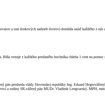
 tovarov a rast úrokových sadzieb úverov) donútila snáď každého z nás
ečia. Billa venuje z každého predaného bochníka chleba 1 cent na p
ný pán predseda vlády Slovenskej republiky Ing. Eduard Hegervážený 
h vecí a rodiny SR,vážený pán MUDr. Vladimír Lengvarský, MPH, minis