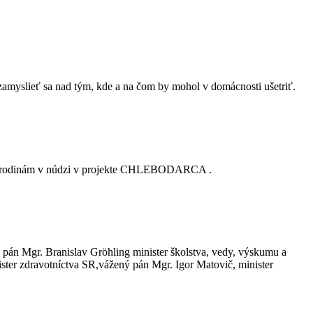
 zamyslieť sa nad tým, kde a na čom by mohol v domácnosti ušetriť.
omoc rodinám v núdzi v projekte CHLEBODARCA .
pán Mgr. Branislav Gröhling minister školstva, vedy, výskumu a
ter zdravotníctva SR,vážený pán Mgr. Igor Matovič, minister