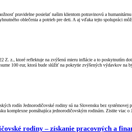
žnosť pravidelne posielať našim klientom potravinovú a humanitárnu p
vyhnutného oblečenia a potrieb pre deti. A aj vďaka tejto spolupráci m
Z. z., ktoré reflektuje na zvýšenú mieru inflácie a to poskytnutím dot
 sume 100 eur, ktorá bude slúžiť na pokrytie zvýšených výdavkov na b
ských rodín Jednorodičovské rodiny sú na Slovensku bez systémovej p
vensku komplexne pomáhajúca jednorodičovským rodinám. Zistite v
ovské rodiny – získanie pracovných a fina