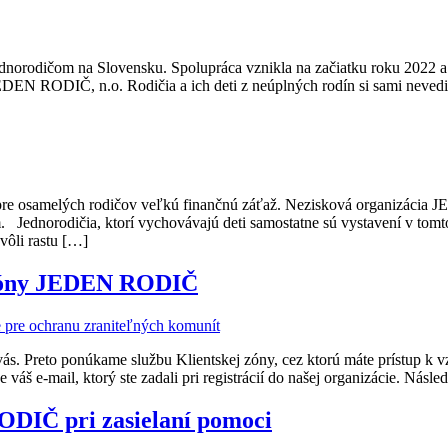
norodičom na Slovensku. Spolupráca vznikla na začiatku roku 2022 a
EN RODIČ, n.o. Rodičia a ich deti z neúplných rodín si sami nevedia
uje pre osamelých rodičov veľkú finančnú záťaž. Nezisková organizác
odičia, ktorí vychovávajú deti samostatne sú vystavení v tomto obd
vôli rastu […]
j zóny JEDEN RODIČ
 vás. Preto ponúkame službu Klientskej zóny, cez ktorú máte prístup k 
váš e-mail, ktorý ste zadali pri registrácií do našej organizácie. Násled
ODIČ pri zasielaní pomoci