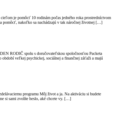
 cieľom je pomôcť 10 rodinám počas jedného roka prostredníctvom
 pomôcť, nakoľko sa nachádzajú v tak náročnej životnej […]
ia JEDEN RODIČ spolu s doručovateľskou spoločnosťou Packeta
obí veľkej psychickej, sociálnej a finančnej záťaži a majú
vzdelávaciemu programu Môj život a ja. Na aktiváciu si budete
ne si sami zvolíte heslo, aké chcete vy. […]