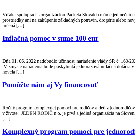
Vďaka spolupráci s organizáciou Packeta Slovakia máme jedinečnú mo
prostriedky ani na zakúpenie základných potravín, drogérie alebo ne
určená […]
Inflačná pomoc v sume 100 eur
Dňa 01. 06. 2022 nadobudlo účinnosť nariadenie vlády SR č. 160/2022 
V zmysle nariadenia bude poskytnutá jednorazová inflačná dotácia v
novela […]
Pomôžte nám aj Vy financovať
Ročný program komplexnej pomoci pre rodičov a deti z jednorodičov
v živote. JEDEN RODIČ n.o. je prvá a jediná organizácia na Slo
[…]
Komplexný program pomoci pre jednorodič