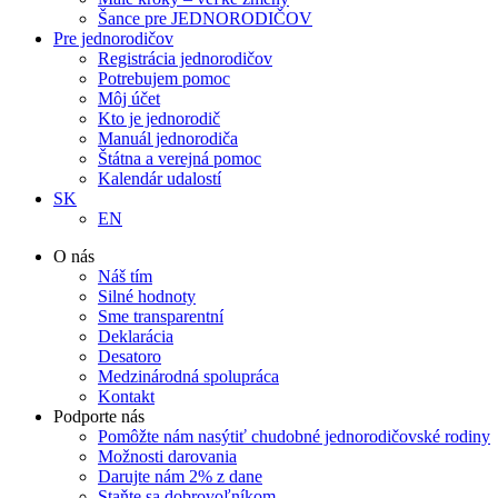
Šance pre JEDNORODIČOV
Pre jednorodičov
Registrácia jednorodičov
Potrebujem pomoc
Môj účet
Kto je jednorodič
Manuál jednorodiča
Štátna a verejná pomoc
Kalendár udalostí
SK
EN
O nás
Náš tím
Silné hodnoty
Sme transparentní
Deklarácia
Desatoro
Medzinárodná spolupráca
Kontakt
Podporte nás
Pomôžte nám nasýtiť chudobné jednorodičovské rodiny
Možnosti darovania
Darujte nám 2% z dane
Staňte sa dobrovoľníkom