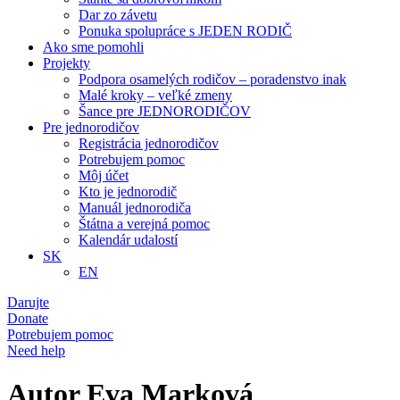
Dar zo závetu
Ponuka spolupráce s JEDEN RODIČ
Ako sme pomohli
Projekty
Podpora osamelých rodičov – poradenstvo inak
Malé kroky – veľké zmeny
Šance pre JEDNORODIČOV
Pre jednorodičov
Registrácia jednorodičov
Potrebujem pomoc
Môj účet
Kto je jednorodič
Manuál jednorodiča
Štátna a verejná pomoc
Kalendár udalostí
SK
EN
Darujte
Donate
Potrebujem pomoc
Need help
Autor
Eva Marková