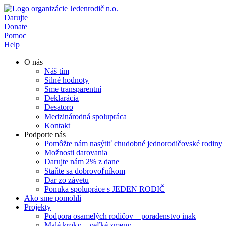
Preskočiť
na
Darujte
obsah
Donate
Pomoc
Help
O nás
Náš tím
Silné hodnoty
Sme transparentní
Deklarácia
Desatoro
Medzinárodná spolupráca
Kontakt
Podporte nás
Pomôžte nám nasýtiť chudobné jednorodičovské rodiny
Možnosti darovania
Darujte nám 2% z dane
Staňte sa dobrovoľníkom
Dar zo závetu
Ponuka spolupráce s JEDEN RODIČ
Ako sme pomohli
Projekty
Podpora osamelých rodičov – poradenstvo inak
Malé kroky – veľké zmeny