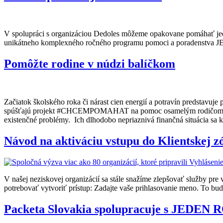
V spolupráci s organizáciou Dedoles môžeme opakovane pomáhať jed
unikátneho komplexného ročného programu pomoci a poradenstva JED
Pomôžte rodine v núdzi balíčkom
Začiatok školského roka či nárast cien energií a potravín predstav
spúšťajú projekt #CHCEMPOMAHAT na pomoc osamelým rodičom. Jednor
existenčné problémy. Ich dlhodobo nepriaznivá finančná situácia sa k
Návod na aktiváciu vstupu do Klientske
V našej neziskovej organizácií sa stále snažíme zlepšovať služby pre
potrebovať vytvoriť prístup: Zadajte vaše prihlasovanie meno. To bude 
Packeta Slovakia spolupracuje s JEDEN R