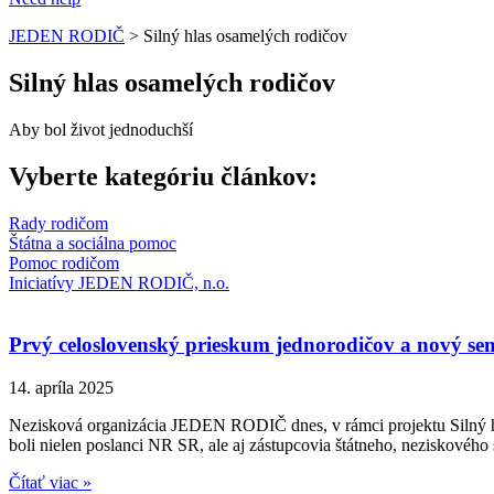
JEDEN RODIČ
>
Silný hlas osamelých rodičov
Silný hlas osamelých rodičov
Aby bol život jednoduchší
Vyberte kategóriu článkov:
Rady rodičom
Štátna a sociálna pomoc
Pomoc rodičom
Iniciatívy JEDEN RODIČ, n.o.
Prvý celoslovenský prieskum jednorodičov a nový sem
14. apríla 2025
Nezisková organizácia JEDEN RODIČ dnes, v rámci projektu Silný h
boli nielen poslanci NR SR, ale aj zástupcovia štátneho, neziskového 
Čítať viac »