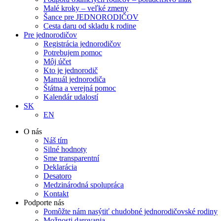
Malé kroky – veľké zmeny
Šance pre JEDNORODIČOV
Cesta daru od skladu k rodine
Pre jednorodičov
Registrácia jednorodičov
Potrebujem pomoc
Môj účet
Kto je jednorodič
Manuál jednorodiča
Štátna a verejná pomoc
Kalendár udalostí
SK
EN
O nás
Náš tím
Silné hodnoty
Sme transparentní
Deklarácia
Desatoro
Medzinárodná spolupráca
Kontakt
Podporte nás
Pomôžte nám nasýtiť chudobné jednorodičovské rodiny
Možnosti darovania