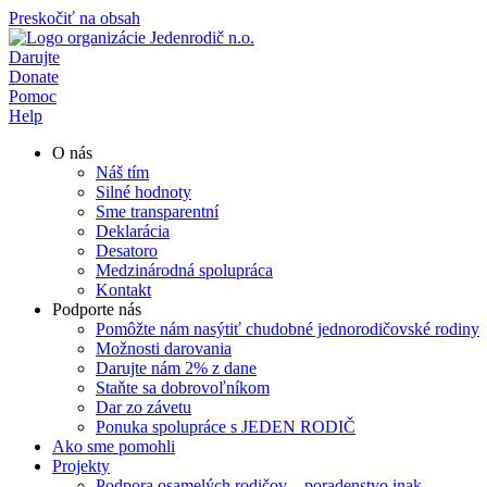
Preskočiť na obsah
Darujte
Donate
Pomoc
Help
O nás
Náš tím
Silné hodnoty
Sme transparentní
Deklarácia
Desatoro
Medzinárodná spolupráca
Kontakt
Podporte nás
Pomôžte nám nasýtiť chudobné jednorodičovské rodiny
Možnosti darovania
Darujte nám 2% z dane
Staňte sa dobrovoľníkom
Dar zo závetu
Ponuka spolupráce s JEDEN RODIČ
Ako sme pomohli
Projekty
Podpora osamelých rodičov – poradenstvo inak