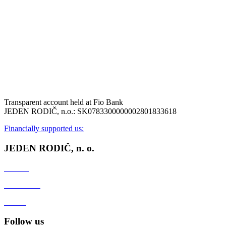
Transparent account held at Fio Bank
JEDEN RODIČ, n.o.: SK0783300000002801833618
Financially supported us:
JEDEN RODIČ, n. o.
Contact
Client zone
GDPR
Follow us