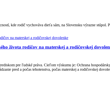
ností, kde rodič vychováva dieťa sám, na Slovensku výrazne stúpol. 
ho života rodičov na materskej a rodičovskej dovole
rediskom pre ľudské práva. Cieľom výskumu je: Ochrana hospodárskyc
ádzanie pred a počas tehotenstva, počas materskej a rodičovskej dovole