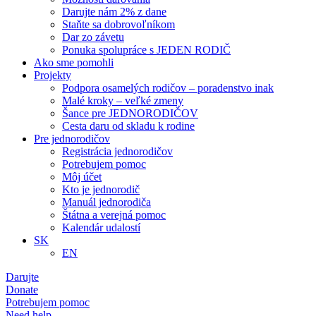
Darujte nám 2% z dane
Staňte sa dobrovoľníkom
Dar zo závetu
Ponuka spolupráce s JEDEN RODIČ
Ako sme pomohli
Projekty
Podpora osamelých rodičov – poradenstvo inak
Malé kroky – veľké zmeny
Šance pre JEDNORODIČOV
Cesta daru od skladu k rodine
Pre jednorodičov
Registrácia jednorodičov
Potrebujem pomoc
Môj účet
Kto je jednorodič
Manuál jednorodiča
Štátna a verejná pomoc
Kalendár udalostí
SK
EN
Darujte
Donate
Potrebujem pomoc
Need help