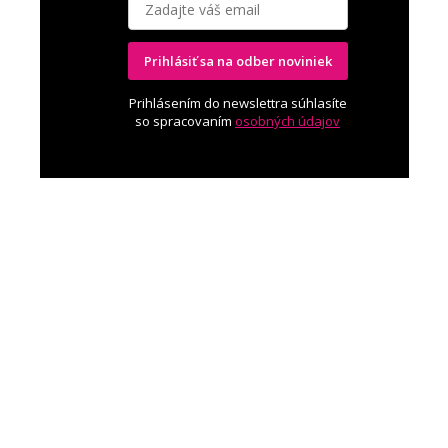
Prihlásiť sa na odber noviniek
Prihlásením do newslettra súhlasíte
so spracovaním
osobných údajov