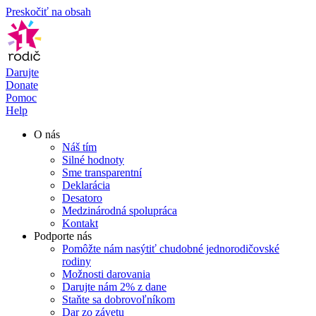
Preskočiť na obsah
Darujte
Donate
Pomoc
Help
O nás
Náš tím
Silné hodnoty
Sme transparentní
Deklarácia
Desatoro
Medzinárodná spolupráca
Kontakt
Podporte nás
Pomôžte nám nasýtiť chudobné jednorodičovské
rodiny
Možnosti darovania
Darujte nám 2% z dane
Staňte sa dobrovoľníkom
Dar zo závetu