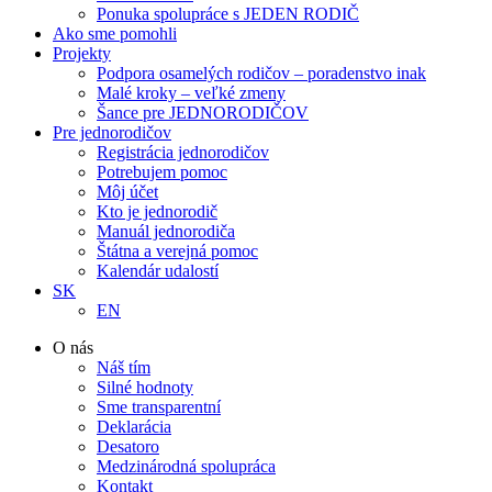
Ponuka spolupráce s JEDEN RODIČ
Ako sme pomohli
Projekty
Podpora osamelých rodičov – poradenstvo inak
Malé kroky – veľké zmeny
Šance pre JEDNORODIČOV
Pre jednorodičov
Registrácia jednorodičov
Potrebujem pomoc
Môj účet
Kto je jednorodič
Manuál jednorodiča
Štátna a verejná pomoc
Kalendár udalostí
SK
EN
O nás
Náš tím
Silné hodnoty
Sme transparentní
Deklarácia
Desatoro
Medzinárodná spolupráca
Kontakt