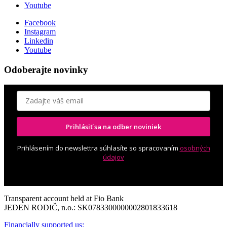
Youtube
Facebook
Instagram
Linkedin
Youtube
Odoberajte novinky
Prihlásiť sa na odber noviniek
Prihlásením do newslettra súhlasíte so spracovaním
osobných
údajov
Transparent account held at Fio Bank
JEDEN RODIČ, n.o.: SK0783300000002801833618
Financially supported us: