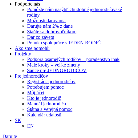
Podporte nás
Pomôžte nám nasýtiť chudobné jednorodičovské
rodiny
Možnosti darovania
Darujte nám 2% z dane
Staňte sa dobrovoľníkom
Dar zo závetu
Ponuka spolupráce s JEDEN RODIČ
Ako sme pomohli
Projekty
Podpora osamelých rodičov – poradenstvo inak
Malé kroky – veľké zmeny
Šance pre JEDNORODIČOV
Pre jednorodičov
Registrácia jednorodičov
Potrebujem pomoc
Môj účet
Kto je jednorodič
Manuál jednorodiča
Štátna a verejná pomoc
Kalendár udalostí
SK
EN
Darujte