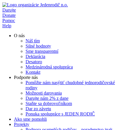
Preskočiť
na
Darujte
obsah
Donate
Pomoc
Help
O nás
Náš tím
Silné hodnoty
Sme transparentní
Deklarácia
Desatoro
Medzinárodná spolupráca
Kontakt
Podporte nás
Pomôžte nám nasýtiť chudobné jednorodičovské
rodiny
Možnosti darovania
Darujte nám 2% z dane
Staňte sa dobrovoľníkom
Dar zo závetu
Ponuka spolupráce s JEDEN RODIČ
Ako sme pomohli
Projekty
Podpora osamelých rodičov – poradenstvo inak