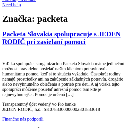
Need help
Značka:
packeta
Packeta Slovakia spolupracuje s JEDEN
RODIČ pri zasielaní pomoci
Vďaka spolupráci s organizáciou Packeta Slovakia máme jedinečnú
možnosť pravidelne posielať našim klientom potravinovú a
humanitárnu pomoc, keď si to situácia vyžaduje. Častokrát rodiny
nemajú prostriedky ani na zakúpenie základných potravín, drogérie
alebo nevyhnutného oblečenia a potrieb pre deti. A aj vďaka tejto
spolupráci môžeme posielať adresnú pomoc tam kde je
najnevyhnutejšia. Pomoc je určená […]
Transparentný účet vedený vo Fio banke
JEDEN RODIČ, n.o.: SK0783300000002801833618
Finančne nás podporili