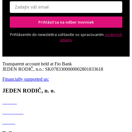
Prihlásiť sa na odber noviniek
Prihlásením do newslettra súhlasíte so spracovaním
osobných
údajov
Transparent account held at Fio Bank
JEDEN RODIČ, n.o.: SK0783300000002801833618
Financially supported us:
JEDEN RODIČ, n. o.
Contact
Client zone
GDPR