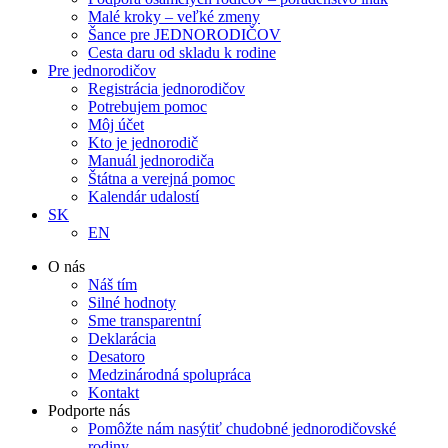
Malé kroky – veľké zmeny
Šance pre JEDNORODIČOV
Cesta daru od skladu k rodine
Pre jednorodičov
Registrácia jednorodičov
Potrebujem pomoc
Môj účet
Kto je jednorodič
Manuál jednorodiča
Štátna a verejná pomoc
Kalendár udalostí
SK
EN
O nás
Náš tím
Silné hodnoty
Sme transparentní
Deklarácia
Desatoro
Medzinárodná spolupráca
Kontakt
Podporte nás
Pomôžte nám nasýtiť chudobné jednorodičovské
rodiny