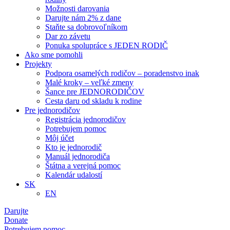
Možnosti darovania
Darujte nám 2% z dane
Staňte sa dobrovoľníkom
Dar zo závetu
Ponuka spolupráce s JEDEN RODIČ
Ako sme pomohli
Projekty
Podpora osamelých rodičov – poradenstvo inak
Malé kroky – veľké zmeny
Šance pre JEDNORODIČOV
Cesta daru od skladu k rodine
Pre jednorodičov
Registrácia jednorodičov
Potrebujem pomoc
Môj účet
Kto je jednorodič
Manuál jednorodiča
Štátna a verejná pomoc
Kalendár udalostí
SK
EN
Darujte
Donate
Potrebujem pomoc