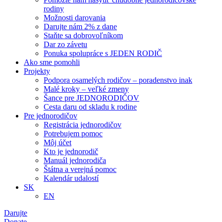
rodiny
Možnosti darovania
Darujte nám 2% z dane
Staňte sa dobrovoľníkom
Dar zo závetu
Ponuka spolupráce s JEDEN RODIČ
Ako sme pomohli
Projekty
Podpora osamelých rodičov – poradenstvo inak
Malé kroky – veľké zmeny
Šance pre JEDNORODIČOV
Cesta daru od skladu k rodine
Pre jednorodičov
Registrácia jednorodičov
Potrebujem pomoc
Môj účet
Kto je jednorodič
Manuál jednorodiča
Štátna a verejná pomoc
Kalendár udalostí
SK
EN
Darujte
Donate