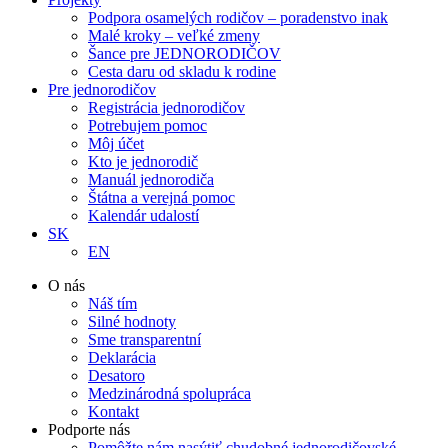
Podpora osamelých rodičov – poradenstvo inak
Malé kroky – veľké zmeny
Šance pre JEDNORODIČOV
Cesta daru od skladu k rodine
Pre jednorodičov
Registrácia jednorodičov
Potrebujem pomoc
Môj účet
Kto je jednorodič
Manuál jednorodiča
Štátna a verejná pomoc
Kalendár udalostí
SK
EN
O nás
Náš tím
Silné hodnoty
Sme transparentní
Deklarácia
Desatoro
Medzinárodná spolupráca
Kontakt
Podporte nás
Pomôžte nám nasýtiť chudobné jednorodičovské