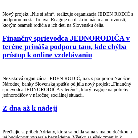
Nový projekt „Nie si sám“, realizuje organizácia JEDEN RODIČ s
podporou mesta Trnava. Reaguje na diskrimináciu a nerovnosti,
ktorým osamelí rodičia a ich deti na Slovensku čelia.
Finančný sprievodca JEDNORODIČA v
teréne prináša podporu tam, kde chýba
prístup k online vzdelávaniu
Nezisková organizácia JEDEN RODIČ, n.o. s podporou Nadácie
Národnej banky Slovenska spúšťa od júla nový projekt „Finančný
sprievodca JEDNORODIČA v teréne“, ktorý reaguje na potreby
jednorodičov v náročnej sociálnej situácii.
Z dna až k nádeji
Prečítajte si príbeh Adriany, ktorá sa ocitla sama s malou dcérkou a
jej budúcnosť vyzerala beznádejne. Všetko sa však zmenilo k