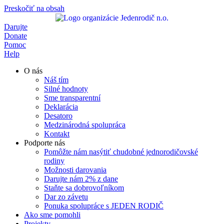
Preskočiť na obsah
Darujte
Donate
Pomoc
Help
O nás
Náš tím
Silné hodnoty
Sme transparentní
Deklarácia
Desatoro
Medzinárodná spolupráca
Kontakt
Podporte nás
Pomôžte nám nasýtiť chudobné jednorodičovské
rodiny
Možnosti darovania
Darujte nám 2% z dane
Staňte sa dobrovoľníkom
Dar zo závetu
Ponuka spolupráce s JEDEN RODIČ
Ako sme pomohli
Projekty