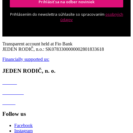
Prihlásiť sa na odber noviniek
Prihlásením do newslettra súhlasíte so spracovaním
osobných
údajov
Transparent account held at Fio Bank
JEDEN RODIČ, n.o.: SK0783300000002801833618
Financially supported us:
JEDEN RODIČ, n. o.
Contact
Client zone
GDPR
Follow us
Facebook
Instagram