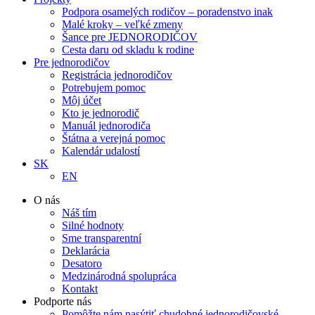
Podpora osamelých rodičov – poradenstvo inak
Malé kroky – veľké zmeny
Šance pre JEDNORODIČOV
Cesta daru od skladu k rodine
Pre jednorodičov
Registrácia jednorodičov
Potrebujem pomoc
Môj účet
Kto je jednorodič
Manuál jednorodiča
Štátna a verejná pomoc
Kalendár udalostí
SK
EN
O nás
Náš tím
Silné hodnoty
Sme transparentní
Deklarácia
Desatoro
Medzinárodná spolupráca
Kontakt
Podporte nás
Pomôžte nám nasýtiť chudobné jednorodičovské