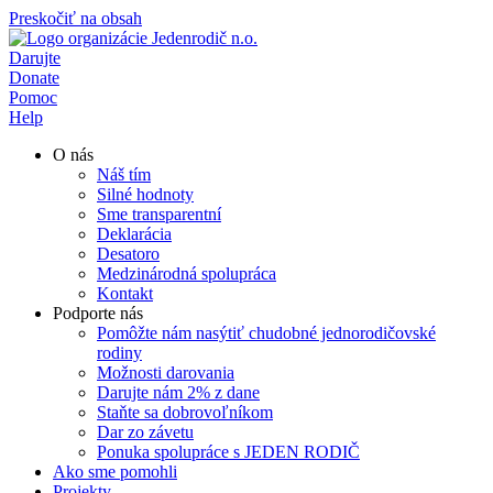
Preskočiť na obsah
Darujte
Donate
Pomoc
Help
O nás
Náš tím
Silné hodnoty
Sme transparentní
Deklarácia
Desatoro
Medzinárodná spolupráca
Kontakt
Podporte nás
Pomôžte nám nasýtiť chudobné jednorodičovské
rodiny
Možnosti darovania
Darujte nám 2% z dane
Staňte sa dobrovoľníkom
Dar zo závetu
Ponuka spolupráce s JEDEN RODIČ
Ako sme pomohli
Projekty