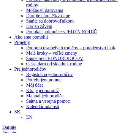
rodiny
Možnosti darovania
Darujte nám 2% z dane
Staňte sa dobrovoľníkom
Dar zo závetu
Ponuka spolupráce s JEDEN RODIČ
Ako sme pomohli
Projekty
Podpora osamelých rodičov – poradenstvo inak
Malé kroky – veľké zmeny
Šance pre JEDNORODIČOV
Cesta daru od skladu k rodine
Pre jednorodičov
Registrácia jednorodičov
Potrebujem pomoc
Môj účet
Kto je jednorodič
Manuál jednorodiča
Štátna a verejná pomoc
Kalendár udalostí
SK
EN
Darujte
Donate