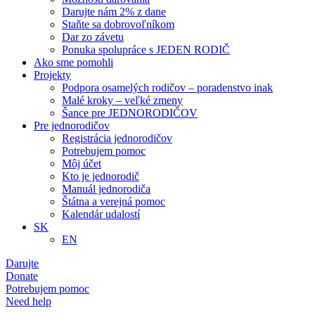
Darujte nám 2% z dane
Staňte sa dobrovoľníkom
Dar zo závetu
Ponuka spolupráce s JEDEN RODIČ
Ako sme pomohli
Projekty
Podpora osamelých rodičov – poradenstvo inak
Malé kroky – veľké zmeny
Šance pre JEDNORODIČOV
Pre jednorodičov
Registrácia jednorodičov
Potrebujem pomoc
Môj účet
Kto je jednorodič
Manuál jednorodiča
Štátna a verejná pomoc
Kalendár udalostí
SK
EN
Darujte
Donate
Potrebujem pomoc
Need help