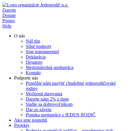
Preskočiť
na
Darujte
obsah
Donate
Pomoc
Help
O nás
Náš tím
Silné hodnoty
Sme transparentní
Deklarácia
Desatoro
Medzinárodná spolupráca
Kontakt
Podporte nás
Pomôžte nám nasýtiť chudobné jednorodičovské
rodiny
Možnosti darovania
Darujte nám 2% z dane
Staňte sa dobrovoľníkom
Dar zo závetu
Ponuka spolupráce s JEDEN RODIČ
Ako sme pomohli
Projekty
Podpora osamelých rodičov – poradenstvo inak