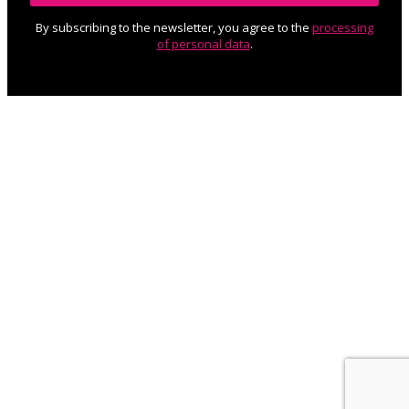
By subscribing to the newsletter, you agree to the
processing
of personal data
.