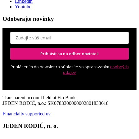
Linkedin
Youtube
Odoberajte novinky
Prihlásiť sa na odber noviniek
Prihlásením do newslettra súhlasíte so spracovaním
osobných
údajov
Transparent account held at Fio Bank
JEDEN RODIČ, n.o.: SK0783300000002801833618
Financially supported us:
JEDEN RODIČ, n. o.
Contact