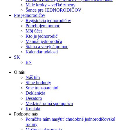
Malé kroky – veľké zmeny
Šance pre JEDNORODIČOV
Pre jednorodičov
Registrácia jednorodičov
Potrebujem pomoc
Môj účet
Kto je jednorodič
Manuál jednorodiča
Štátna a verejná pomoc
Kalendár udalostí
SK
EN
O nás
Náš tím
Silné hodnoty
Sme transparentní
Deklarácia
Desatoro
Medzinárodná spolupráca
Kontakt
Podporte nás
Pomôžte nám nasýtiť chudobné jednorodičovské
rodiny
Možnosti darovania